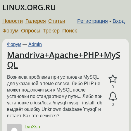
LINUX.ORG.RU
Новости
Галерея
Статьи
Регистрация
-
Вход
Форум
Опросы
Трекер
Поиск
Форум
—
Admin
Mandriva+Apache+PHP+MyS
QL
Возникла проблема при установке MySQL
для указанной в теме связки. Либо PHP не
0
может подключиться к MySQL после
установки по стандартному пути... Либо при
установке в /usr/local/mysql mysql_install_db
0
выдаёт ошибку Unknown database 'mysql' и
встаёт. Как это лечится?
LynXsh