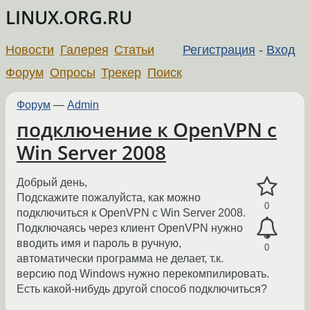
LINUX.ORG.RU
Новости
Галерея
Статьи
Регистрация
-
Вход
Форум
Опросы
Трекер
Поиск
Форум
—
Admin
подключение к OpenVPN с
Win Server 2008
Добрый день,
Подскажите пожалуйста, как можно
0
подключиться к OpenVPN с Win Server 2008.
Подключаясь через клиент OpenVPN нужно
вводить имя и пароль в ручную,
0
автоматически программа не делает, т.к.
версию под Windows нужно перекомпилировать.
Есть какой-нибудь другой способ подключиться?