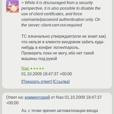
> While it is discouraged from a security
perspective, it is also possible to disable the
use of client certificates, and force
username/password authentication only. On
the server: client-cert-not-required
ТС изначально утверждает(или не знает как)
что нельзя в клиенте виндовом забить куда-
нибудь в конфиг логин/пароль.
Проверить пока не могу, ибо нет такой
машины под рукой
Nao
★★★★★
01.10.2009 18:47:37 +00:00
Показать ответ
Ссылка
Ответ на:
комментарий
от Nao
01.10.2009 18:47:37
+00:00
Ах, с точки зрения автоматизации ввода