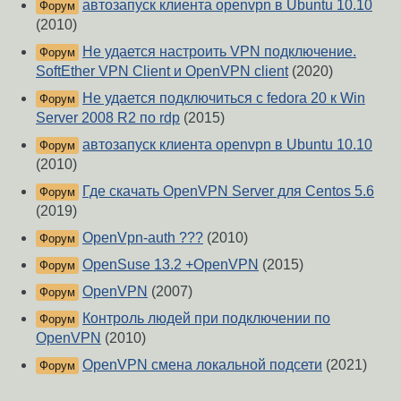
автозапуск клиента openvpn в Ubuntu 10.10
Форум
(2010)
Не удается настроить VPN подключение.
Форум
SoftEther VPN Client и OpenVPN client
(2020)
Не удается подключиться с fedora 20 к Win
Форум
Server 2008 R2 по rdp
(2015)
автозапуск клиента openvpn в Ubuntu 10.10
Форум
(2010)
Где скачать OpenVPN Server для Centos 5.6
Форум
(2019)
OpenVpn-auth ???
(2010)
Форум
OpenSuse 13.2 +OpenVPN
(2015)
Форум
OpenVPN
(2007)
Форум
Контроль людей при подключении по
Форум
OpenVPN
(2010)
OpenVPN смена локальной подсети
(2021)
Форум