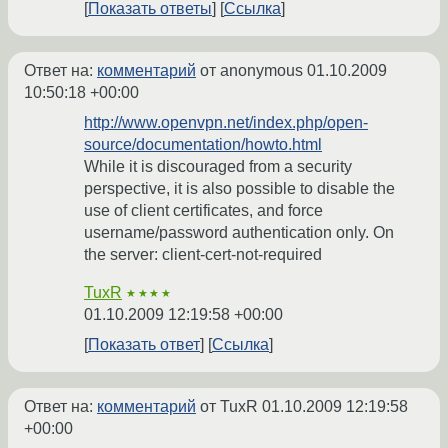
Показать ответы
Ссылка
Ответ на:
комментарий
от anonymous
01.10.2009
10:50:18 +00:00
http://www.openvpn.net/index.php/open-
source/documentation/howto.html
While it is discouraged from a security
perspective, it is also possible to disable the
use of client certificates, and force
username/password authentication only. On
the server: client-cert-not-required
TuxR
★★★★
01.10.2009 12:19:58 +00:00
Показать ответ
Ссылка
Ответ на:
комментарий
от TuxR
01.10.2009 12:19:58
+00:00