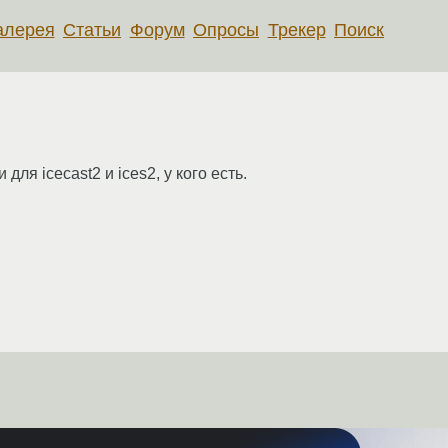
алерея
Статьи
Форум
Опросы
Трекер
Поиск
я icecast2 и ices2, у кого есть.