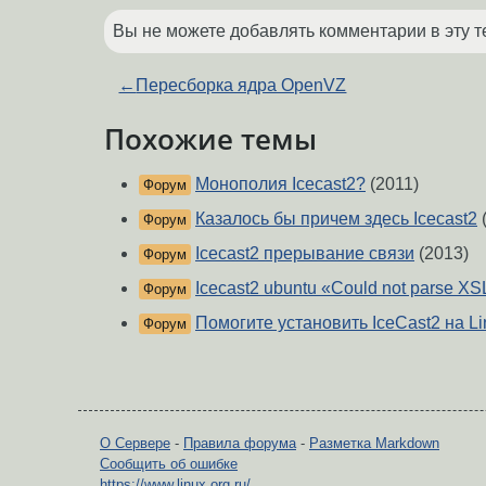
Вы не можете добавлять комментарии в эту т
←
Пересборка ядра OpenVZ
Похожие темы
Монополия Icecast2?
(2011)
Форум
Казалось бы причем здесь Icecast2
Форум
Icecast2 прерывание связи
(2013)
Форум
Icecast2 ubuntu «Could not parse XSL
Форум
Помогите установить IceCast2 на Li
Форум
О Сервере
-
Правила форума
-
Разметка Markdown
Сообщить об ошибке
https://www.linux.org.ru/