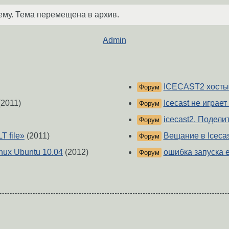
ему. Тема перемещена в архив.
Admin
ICECAST2 хосты 
Форум
(2011)
Icecast не играет 
Форум
icecast2. Подели
Форум
T file»
(2011)
Вещание в Icecas
Форум
nux Ubuntu 10.04
(2012)
ошибка запуска 
Форум