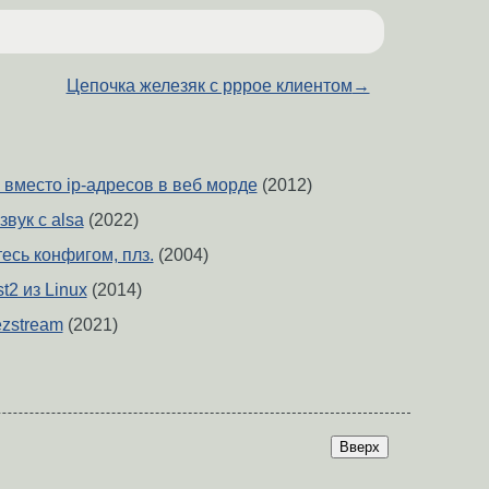
Цепочка железяк с pppoe клиентом
→
вместо ip-адресов в веб морде
(2012)
звук с alsa
(2022)
тесь конфигом, плз.
(2004)
t2 из Linux
(2014)
ezstream
(2021)
Вверх