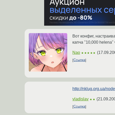
Вот конфиг, настраива
капча "10,000 helena"
Nao
(
17.09.20
★★★★★
Ссылка
http://nklug.org.ua/nod
vladislav
(
21.09.20
★★
Ссылка