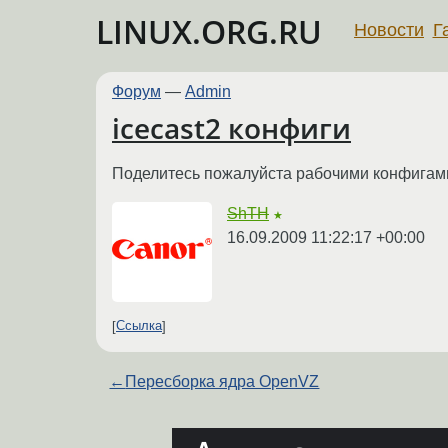
LINUX.ORG.RU
Новости
Г
Форум
—
Admin
icecast2 конфиги
Поделитесь пожалуйста рабочими конфигами дл
ShTH
★
16.09.2009 11:22:17 +00:00
Ссылка
←
Пересборка ядра OpenVZ