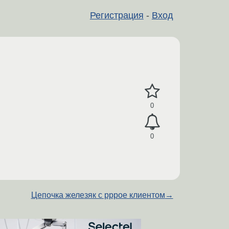
Регистрация
-
Вход
0
0
Цепочка железяк с pppoe клиентом
→