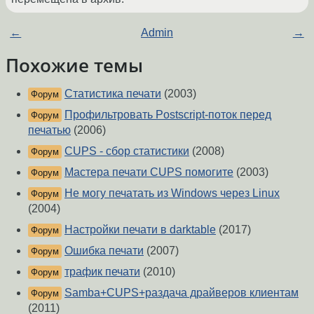
←
Admin
→
Похожие темы
Статистика печати
(2003)
Форум
Профильтровать Postscript-поток перед
Форум
печатью
(2006)
CUPS - сбор статистики
(2008)
Форум
Мастера печати CUPS помогите
(2003)
Форум
Не могу печатать из Windows через Linux
Форум
(2004)
Настройки печати в darktable
(2017)
Форум
Ошибка печати
(2007)
Форум
трафик печати
(2010)
Форум
Samba+CUPS+раздача драйверов клиентам
Форум
(2011)