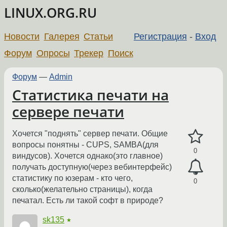
LINUX.ORG.RU
Новости
Галерея
Статьи
Регистрация
-
Вход
Форум
Опросы
Трекер
Поиск
Форум
—
Admin
Статистика печати на
сервере печати
Хочется "поднять" сервер печати. Общие
вопросы понятны - CUPS, SAMBA(для
0
виндусов). Хочется однако(это главное)
получать доступную(через вебинтерфейс)
статистику по юзерам - кто чего,
0
сколько(желательно страницы), когда
печатал. Есть ли такой софт в природе?
sk135
★