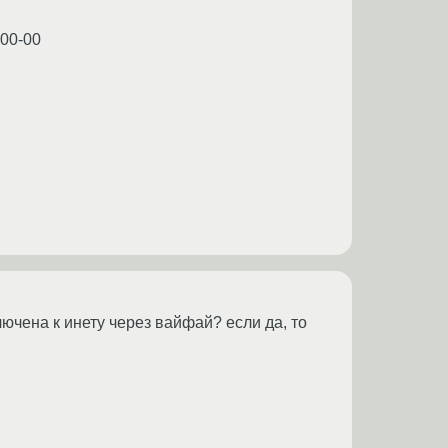
-00-00
ючена к инету через вайфай? если да, то