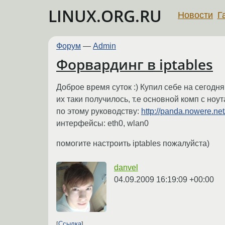
LINUX.ORG.RU
Новости
Г
Форум
—
Admin
Форвардинг в iptables
Доброе время суток :) Купил себе на сегодня 
их таки получилось, т.е основной комп с ноу
по этому руководству:
http://panda.nowere.ne
интерфейсы: eth0, wlan0
помогите настроить iptables пожалуйста)
danvel
04.09.2009 16:19:09 +00:00
Ссылка