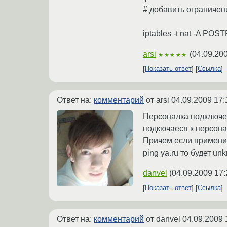
# добавить ограниче
iptables -t nat -A POS
arsi
(
04.09.200
★★★★★
Показать ответ
Ссылка
Ответ на:
комментарий
от arsi
04.09.2009 17:
Персоналка подключена
подкючаеся к персона
Причем если применить
ping ya.ru то будет un
danvel
(
04.09.2009 17:
Показать ответ
Ссылка
Ответ на:
комментарий
от danvel
04.09.2009 