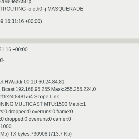
намический ip,
 POSTROUTING -o eth0 -j MASQUERADE
9 16:31:16 +00:00
)
31:16 +00:00
g.
net HWaddr 00:1D:60:24:84:81
1 Bcast:192.168.95.255 Mask:255.255.224.0
0ff:fe24:8481/64 Scope:Link
ING MULTICAST MTU:1500 Metric:1
s:0 dropped:0 overruns:0 frame:0
0 dropped:0 overruns:0 carrier:0
n:1000
 Mb) TX bytes:730908 (713.7 Kb)