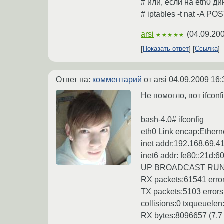
# или, если на eth0 ди
# iptables -t nat -A
arsi
(
04.09.200
★★★★★
Показать ответ
Ссылка
Ответ на:
комментарий
от arsi
04.09.2009 16:
Не помогло, вот ifconfi
bash-4.0# ifconfig
eth0 Link encap:Ether
inet addr:192.168.69.4
inet6 addr: fe80::21d:6
UP BROADCAST RUNN
RX packets:61541 error
TX packets:5103 errors:
collisions:0 txqueuele
RX bytes:8096657 (7.7