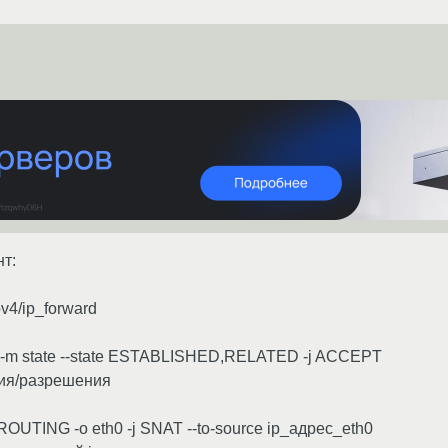
т:
pv4/ip_forward
 -m state --state ESTABLISHED,RELATED -j ACCEPT
ния/разрешения
TROUTING -o eth0 -j SNAT --to-source ip_адрес_eth0