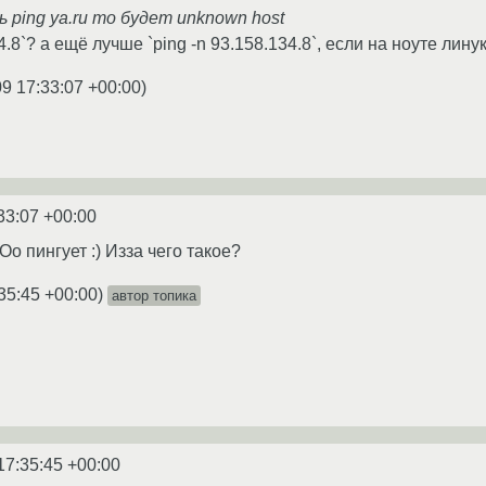
ь ping ya.ru то будет unknown host
4.8`? а ещё лучше `ping -n 93.158.134.8`, если на ноуте линук
9 17:33:07 +00:00
)
33:07 +00:00
Oo пингует :) Изза чего такое?
35:45 +00:00
)
автор топика
17:35:45 +00:00