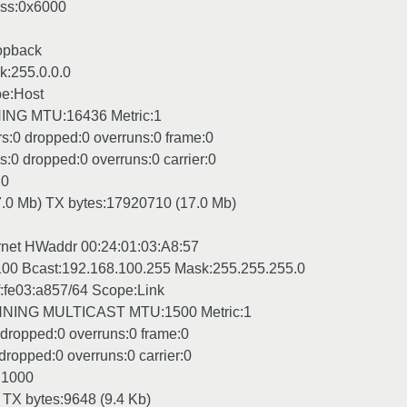
ess:0x6000
oopback
k:255.0.0.0
pe:Host
G MTU:16436 Metric:1
s:0 dropped:0 overruns:0 frame:0
:0 dropped:0 overruns:0 carrier:0
:0
.0 Mb) TX bytes:17920710 (17.0 Mb)
rnet HWaddr 00:24:01:03:A8:57
.100 Bcast:192.168.100.255 Mask:255.255.255.0
ff:fe03:a857/64 Scope:Link
ING MULTICAST MTU:1500 Metric:1
 dropped:0 overruns:0 frame:0
dropped:0 overruns:0 carrier:0
n:1000
 TX bytes:9648 (9.4 Kb)