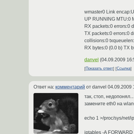
wmaster0 Link encap:
UP RUNNING MTU:0 Me
RX packets:0 errors:0 
TX packets:0 errors:0 d
collisions:0 txqueuele
RX bytes:0 (0.0 b) TX b
danvel
(
04.09.2009 16:
Показать ответ
Ссылка
Ответ на:
комментарий
от danvel
04.09.2009 
так, стоп, недопонял…
замените eth0 на wlan
echo 1 >/proc/sys/net/i
iptables -A FORWARD