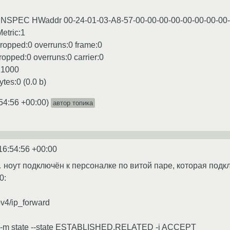
UNSPEC HWaddr 00-24-01-03-A8-57-00-00-00-00-00-00-00-00
tric:1
dropped:0 overruns:0 frame:0
ropped:0 overruns:0 carrier:0
n:1000
ytes:0 (0.0 b)
54:56 +00:00
)
автор топика
16:54:56 +00:00
 ноут подключён к персоналке по витой паре, которая подкл
0:
pv4/ip_forward
 -m state --state ESTABLISHED,RELATED -j ACCEPT