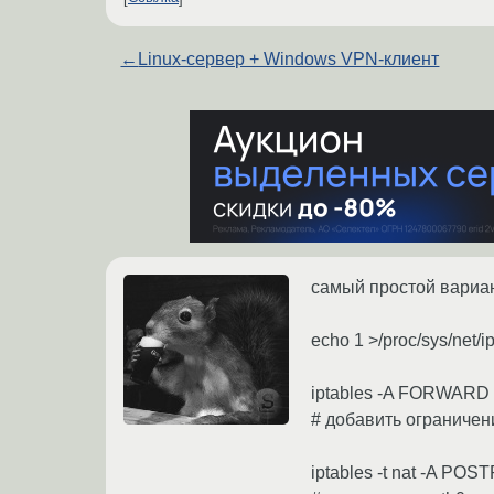
←
Linux-сервер + Windows VPN-клиент
самый простой вариан
echo 1 >/proc/sys/net/i
iptables -A FORWARD
# добавить ограниче
iptables -t nat -A POS