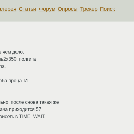
алерея
Статьи
Форум
Опросы
Трекер
Поиск
в чем дело.
ь2х350, полгига
ns.
 оба проца. И
ьно, после снова такая же
пача приходится 57
 висеть в TIME_WAIT.