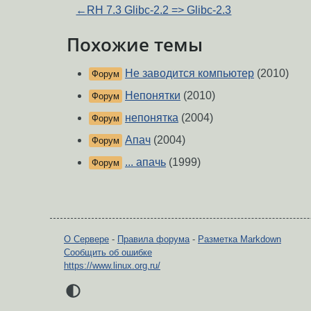
←
RH 7.3 Glibc-2.2 => Glibc-2.3
Похожие темы
Не заводится компьютер
(2010)
Форум
Непонятки
(2010)
Форум
непонятка
(2004)
Форум
Апач
(2004)
Форум
... апачь
(1999)
Форум
О Сервере
-
Правила форума
-
Разметка Markdown
Сообщить об ошибке
https://www.linux.org.ru/