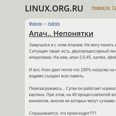
LINUX.ORG.RU
Новости
Г
Форум
—
Admin
Апач.. Непонятки
Замучался я с этим Апачем. Не могу понять 
Ситуация такая: есть, двухпроцессорный пен
оперативки. На нем, апач 2.0.45, samba, djbd
И вот, Апач дает почти что 100% нагрузку на
видимо съедает всю память.
Перезагружаюсь... Сутки он работает нормал
картина. При этом, на 40 процессов/нитей а
коннектов, многие их которых могут сутками
Спрашивается, что происходит???