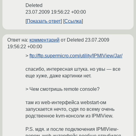
Deleted
23.07.2009 19:56:22 +00:00
Показать ответ
Ссылка
Ответ на:
комментарий
от Deleted
23.07.2009
19:56:22 +00:00
>
ftp://ftp.supermicro.com/utility/IPMIView/Jar/
спасибо, интересная штука. но увы — все
еще хуже, даже картинки нет.
> Чем смотришь remote console?
там из web-интерфейса webstart-ом
запускается нечто, судя по всему очень
родственное kvm-консоли из IPMIView.
P.S. мдя. и после подключения IPMIView-
вером, web-интерфейс вообще отрубился.