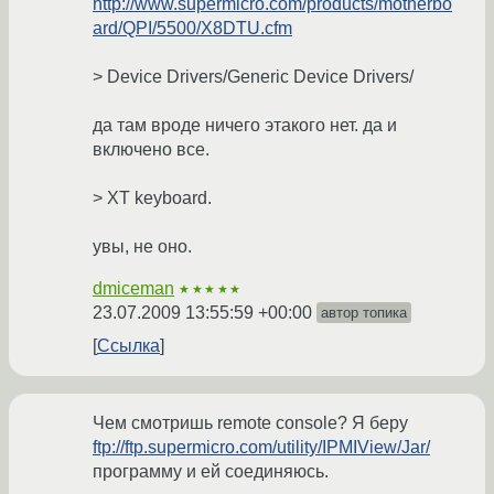
http://www.supermicro.com/products/motherbo
ard/QPI/5500/X8DTU.cfm
> Device Drivers/Generic Device Drivers/
да там вроде ничего этакого нет. да и
включено все.
> XT keyboard.
увы, не оно.
dmiceman
★★★★★
23.07.2009 13:55:59 +00:00
автор топика
Ссылка
Чем смотришь remote console? Я беру
ftp://ftp.supermicro.com/utility/IPMIView/Jar/
программу и ей соединяюсь.