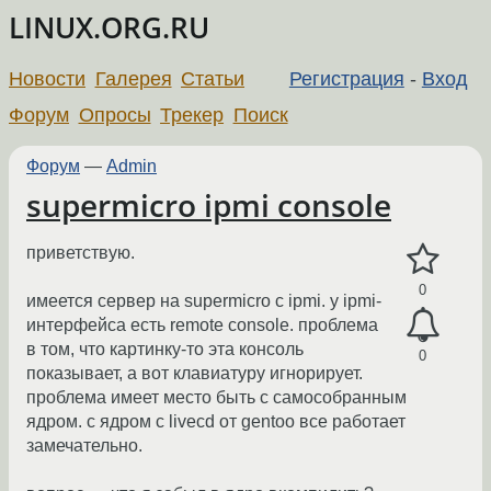
LINUX.ORG.RU
Новости
Галерея
Статьи
Регистрация
-
Вход
Форум
Опросы
Трекер
Поиск
Форум
—
Admin
supermicro ipmi console
приветствую.
0
имеется сервер на supermicro с ipmi. у ipmi-
интерфейса есть remote console. проблема
в том, что картинку-то эта консоль
0
показывает, а вот клавиатуру игнорирует.
проблема имеет место быть с самособранным
ядром. с ядром с livecd от gentoo все работает
замечательно.