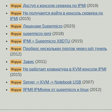
Доступ к консоли сервера по IPMI
(2019)
Форум
Не получается войти в консоль сервера по
Форум
IPMI
(2015)
Лицензии Supermicro
(2023)
Форум
supermicro ipmi
(2018)
Форум
IPMI + Supermicro X8DTU
(2015)
Форум
Проброс нескольких портов через ssh тунель
Форум
(2012)
Завис
(2011)
Форум
Не работает клавиатура в KVM консоли IPMI
Форум
(2015)
Server -> KVM -> Notebook USB
(2007)
Форум
[IPMI] IPMIview от supermicro и linux
(2012)
Форум