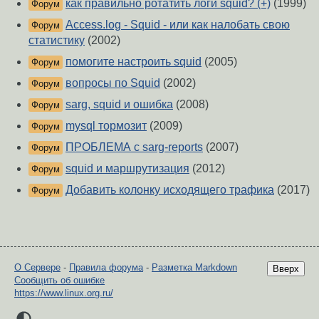
как правильно ротатить логи squid? (+)
(1999)
Форум
Access.log - Squid - или как налобать свою
Форум
статистику
(2002)
помогите настроить squid
(2005)
Форум
вопросы по Squid
(2002)
Форум
sarg, squid и ошибка
(2008)
Форум
mysql тормозит
(2009)
Форум
ПРОБЛЕМА с sarg-reports
(2007)
Форум
squid и маршрутизация
(2012)
Форум
Добавить колонку исходящего трафика
(2017)
Форум
О Сервере
-
Правила форума
-
Разметка Markdown
Вверх
Сообщить об ошибке
https://www.linux.org.ru/