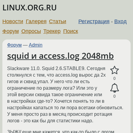
LINUX.ORG.RU
Новости
Галерея
Статьи
Регистрация
-
Вход
Форум
Опросы
Трекер
Поиск
Форум
—
Admin
squid и access.log 2048mb
Slackware 11.0. Squid 2.6.STABLE9. Сегодня
столкнулся с тем, что access.log вырос да 2х
0
гигов и сквид упал. У него что ли есть
ограничение по размеру лога? Или это у
этой версии сквида такое ограничение или
0
в настройках где-то? Хочется понять то ли в
настройках капаться то ли пора всетаки обновиться.
У меня просто раз в месяц происходит ротация
логов - это как бы для статистики надо.
ЗЫЖ// еще мне кажется, что как-то было с логом