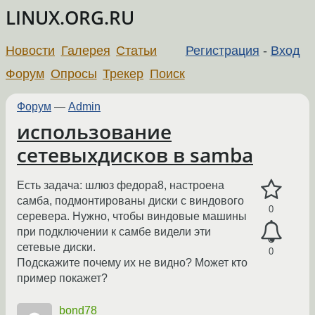
LINUX.ORG.RU
Новости
Галерея
Статьи
Регистрация
-
Вход
Форум
Опросы
Трекер
Поиск
Форум
—
Admin
использование
сетевыхдисков в samba
Есть задача: шлюз федора8, настроена
самба, подмонтированы диски с виндового
0
серевера. Нужно, чтобы виндовые машины
при подключении к самбе видели эти
сетевые диски.
0
Подскажите почему их не видно? Может кто
пример покажет?
bond78