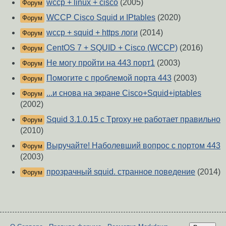
wccp + linux + cisco
(2005)
Форум
WCCP Cisco Squid и IPtables
(2020)
Форум
wccp + squid + https логи
(2014)
Форум
CentOS 7 + SQUID + Cisco (WCCP)
(2016)
Форум
Не могу пройти на 443 порт1
(2003)
Форум
Помогите с проблемой порта 443
(2003)
Форум
...и снова на экране Cisco+Squid+iptables
Форум
(2002)
Squid 3.1.0.15 с Tproxy не работает правильно
Форум
(2010)
Выручайте! Наболевший вопрос с портом 443
Форум
(2003)
прозрачный squid. странное поведение
(2014)
Форум