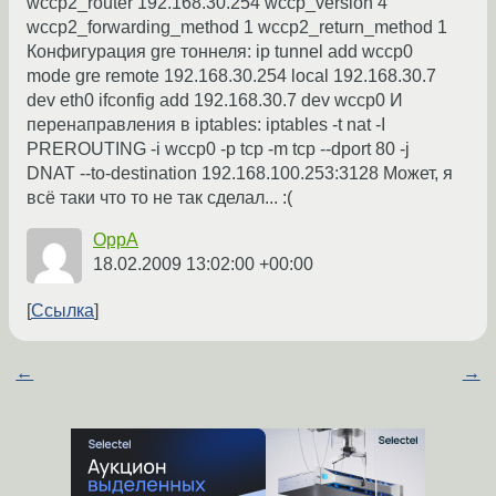
wccp2_router 192.168.30.254 wccp_version 4
wccp2_forwarding_method 1 wccp2_return_method 1
Конфигурация gre тоннеля: ip tunnel add wccp0
mode gre remote 192.168.30.254 local 192.168.30.7
dev eth0 ifconfig add 192.168.30.7 dev wccp0 И
перенаправления в iptables: iptables -t nat -I
PREROUTING -i wccp0 -p tcp -m tcp --dport 80 -j
DNAT --to-destination 192.168.100.253:3128 Может, я
всё таки что то не так сделал... :(
OppA
18.02.2009 13:02:00 +00:00
Ссылка
←
→