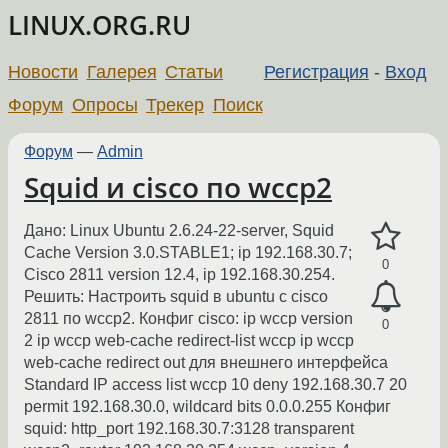
LINUX.ORG.RU
Новости
Галерея
Статьи
Регистрация
-
Вход
Форум
Опросы
Трекер
Поиск
Форум
—
Admin
Squid и cisco по wccp2
Дано: Linux Ubuntu 2.6.24-22-server, Squid
Cache Version 3.0.STABLE1; ip 192.168.30.7;
0
Cisco 2811 version 12.4, ip 192.168.30.254.
Решить: Настроить squid в ubuntu c cisco
2811 по wccp2. Конфиг cisco: ip wccp version
0
2 ip wccp web-cache redirect-list wccp ip wccp
web-cache redirect out для внешнего интерфейса
Standard IP access list wccp 10 deny 192.168.30.7 20
permit 192.168.30.0, wildcard bits 0.0.0.255 Конфиг
squid: http_port 192.168.30.7:3128 transparent