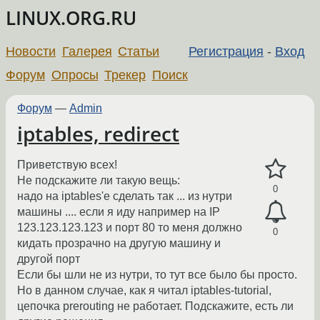
LINUX.ORG.RU
Новости
Галерея
Статьи
Регистрация
-
Вход
Форум
Опросы
Трекер
Поиск
Форум
—
Admin
iptables, redirect
Приветствую всех!
Не подскажите ли такую вещь:
0
надо на iptables'e сделать так ... из нутри
машины .... если я иду например на IP
123.123.123.123 и порт 80 то меня должно
0
кидать прозрачно на другую машину и
другой порт
Если бы шли не из нутри, то тут все было бы просто.
Но в данном случае, как я читал iptables-tutorial,
цепочка prerouting не работает. Подскажите, есть ли