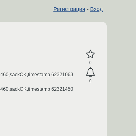
Регистрация
-
Вход
0
 1460,sackOK,timestamp 62321063
0
 1460,sackOK,timestamp 62321450