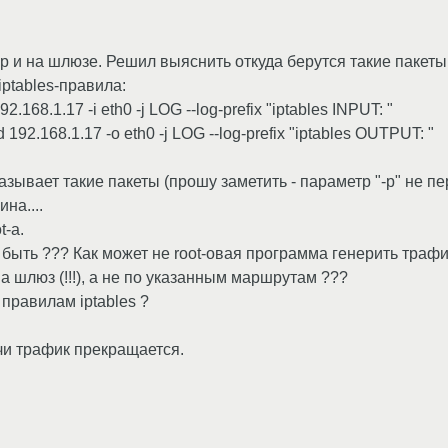
 и на шлюзе. Решил выяснить откуда берутся такие пакеты
ptables-правила:
92.168.1.17 -i eth0 -j LOG --log-prefix "iptables INPUT: "
 192.168.1.17 -o eth0 -j LOG --log-prefix "iptables OUTPUT: "
зывает такие пакеты (прошу заметить - параметр "-p" не пе
на....
t-а.
 быть ??? Как может не root-овая программа генерить трафи
а шлюз (!!!), а не по указанным маршрутам ???
правилам iptables ?
ачи трафик прекращается.