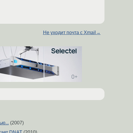
Не уходит почта с Xmail
→
ю...
(2007)
отает DNAT
(2010)