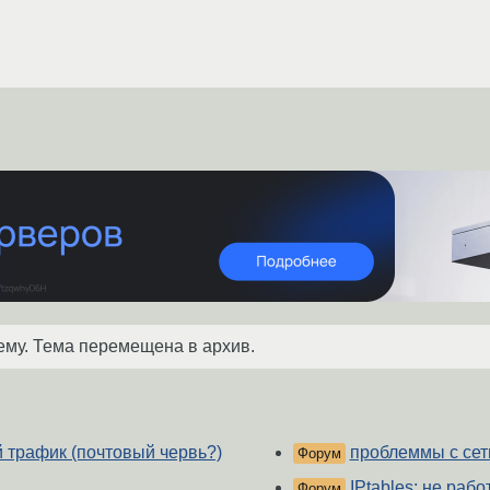
ему. Тема перемещена в архив.
 трафик (почтовый червь?)
проблеммы с сеть
Форум
IPtables: не раб
Форум