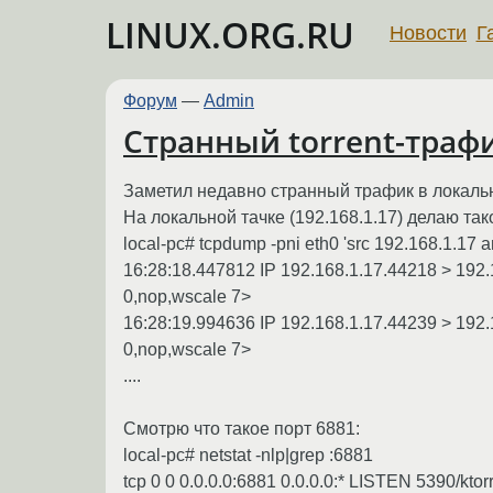
LINUX.ORG.RU
Новости
Г
Форум
—
Admin
Странный torrent-траф
Заметил недавно странный трафик в локально
На локальной тачке (192.168.1.17) делаю так
local-pc# tcpdump -pni eth0 'src 192.168.1.17 a
16:28:18.447812 IP 192.168.1.17.44218 > 19
0,nop,wscale 7>
16:28:19.994636 IP 192.168.1.17.44239 > 19
0,nop,wscale 7>
....
Смотрю что такое порт 6881:
local-pc# netstat -nlp|grep :6881
tcp 0 0 0.0.0.0:6881 0.0.0.0:* LISTEN 5390/ktor