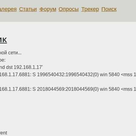
алерея
Статьи
Форум
Опросы
Трекер
Поиск
ик
й сети...
ое:
nd dst 192.168.1.17'
2.168.1.17.6881: S 1996540432:1996540432(0) win 5840 <mss
2.168.1.17.6881: S 2018044569:2018044569(0) win 5840 <mss
rent