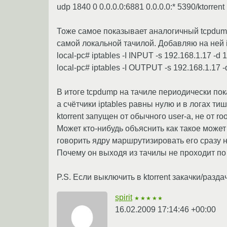
udp 1840 0 0.0.0.0:6881 0.0.0.0:* 5390/ktorrent
Тоже самое показывает аналогичный tcpdump
самой локальной тачилой. Добавляю на ней i
local-pc# iptables -I INPUT -s 192.168.1.17 -d 1
local-pc# iptables -I OUTPUT -s 192.168.1.17 -d
В итоге tcpdump на тачиле периодически пока
а счётчики iptables равны нулю и в логах тиши
ktorrent запущен от обычного user-а, не от roo
Может кто-нибудь объяснить как такое может
говорить ядру маршрутизировать его сразу н
Почему он выходя из тачилы не проходит по 
P.S. Если выключить в ktorrent закачки/разд
spirit
★★★★★
16.02.2009 17:14:46 +00:00