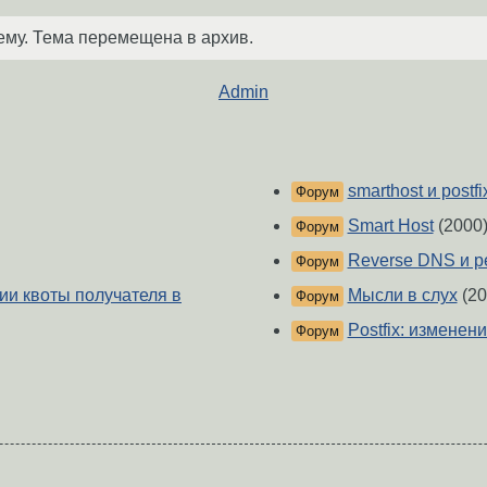
ему. Тема перемещена в архив.
Admin
smarthost и postfi
Форум
Smart Host
(2000
Форум
Reverse DNS и р
Форум
ии квоты получателя в
Мысли в слух
(20
Форум
Postfix: изменен
Форум