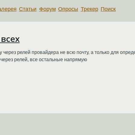
алерея
Статьи
Форум
Опросы
Трекер
Поиск
 всех
 через релей провайдера не всю почту, а только для опред
ru через релей, все остальные напрямую