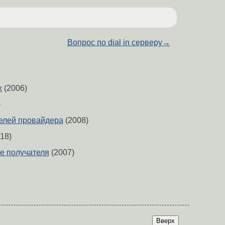
Вопрос по dial in серверу
→
x
(2006)
)
елей провайдера
(2008)
18)
ие получателя
(2007)
Вверх