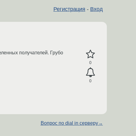
Регистрация
-
Вход
еленных получателей. Грубо
0
0
Вопрос по dial in серверу
→