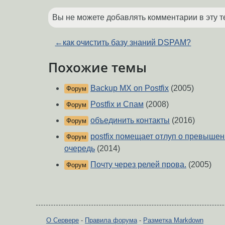
Вы не можете добавлять комментарии в эту т
←
как очистить базу знаний DSPAM?
Похожие темы
Backup MX on Postfix
(2005)
Форум
Postfix и Спам
(2008)
Форум
объединить контакты
(2016)
Форум
postfix помещает отлуп о превышен
Форум
очередь
(2014)
Почту через релей прова.
(2005)
Форум
О Сервере
-
Правила форума
-
Разметка Markdown