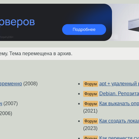
ему. Тема перемещена в архив.
овременно
(2008)
apt + удаленный
Форум
Debian. Репозит
Форум
ч
(2007)
Как выкачать оп
Форум
(2021)
2006)
Как создать лока
Форум
(2023)
Как перенести су
Форум