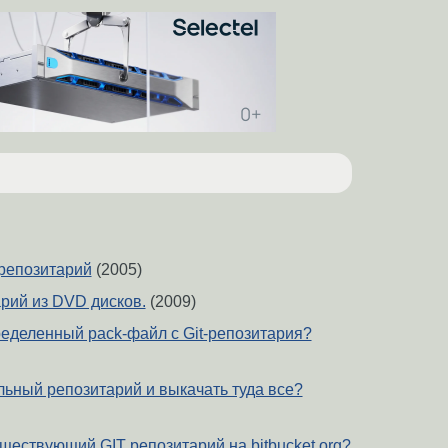
 репозитарий
(2005)
арий из DVD дисков.
(2009)
ределенный pack-файл с Git-репозитария?
льный репозитарий и выкачать туда все?
ществующий GIT репозитарий на bitbucket.org?