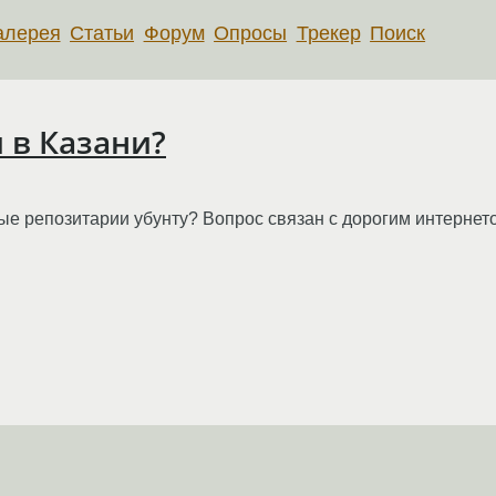
алерея
Статьи
Форум
Опросы
Трекер
Поиск
 в Казани?
ные репозитарии убунту? Вопрос связан с дорогим интернет