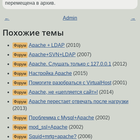
перемещена в архив.
←
Admin
→
Похожие темы
Apache + LDAP
(2010)
Форум
Apache+SVN+LDAP
(2007)
Форум
Apache. Слушать только с 127.0.0.1
(2012)
Форум
Настройка Apache
(2015)
Форум
Помогите разобраться с VirtualHost
(2001)
Форум
Apache, не «цепляется сайт»!
(2014)
Форум
Apache перестает отвечать после нагрузки
Форум
(2013)
Проблемма с Mysql+Apache
(2002)
Форум
mod_ssl+Apache
(2002)
Форум
Squid+mrtg+apache?
(2006)
Форум