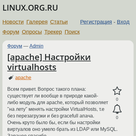
LINUX.ORG.RU
Новости
Галерея
Статьи
Регистрация
-
Вход
Форум
Опросы
Трекер
Поиск
Форум
—
Admin
[apache] Настройки
virtualhosts
apache
Всем привет. Вопрос такого плана:
существует ли вообще в природе какой-
0
либо модуль для apache, который позволяет
"на лету" менять настройки VirtualHosts, т.е
без перезагрузки и без gracefull апача.
0
Очень круто было бы, если бы настройки
виртуалов оно умело брать из LDAP или MySQL.
Заранее спасибо.