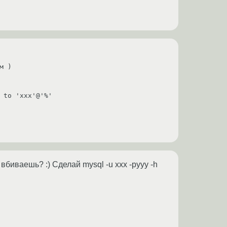
 )

 to 'xxx'@'%'
вбиваешь? :) Сделай mysql -u xxx -pyyy -h