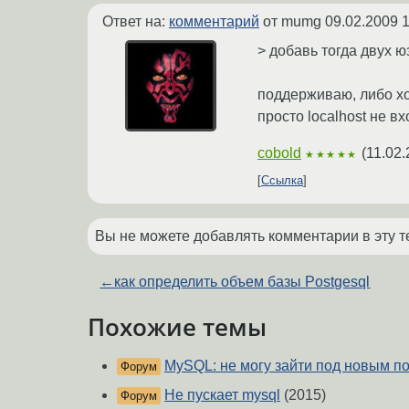
Ответ на:
комментарий
от mumg
09.02.2009 1
> добавь тогда двух ю
поддерживаю, либо хо
просто localhost не в
cobold
(
11.02.
★★★★★
Ссылка
Вы не можете добавлять комментарии в эту т
←
как определить объем базы Postgesql
Похожие темы
MySQL: не могу зайти под новым п
Форум
Не пускает mysql
(2015)
Форум