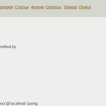
алерея
Статьи
Форум
Опросы
Трекер
Поиск
entified by
xx'@'localhost' (using