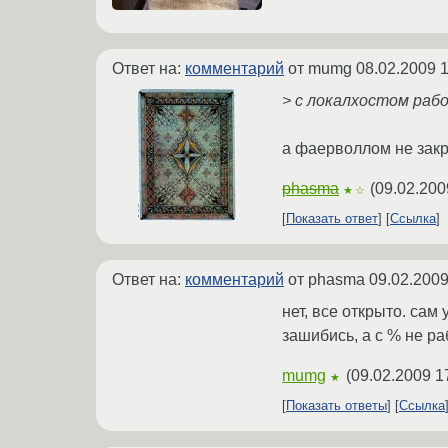
Ответ на:
комментарий
от mumg
08.02.2009 1
> с локалхостом рабо
а фаерволлом не закр
phasma
(
09.02.200
★☆
Показать ответ
Ссылка
Ответ на:
комментарий
от phasma
09.02.2009
нет, все открыто. сам
зашибись, а с % не ра
mumg
(
09.02.2009 1
★
Показать ответы
Ссылка