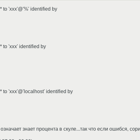
.* to 'xxx'@'%' identified by
* to 'xxx' identified by
.* to 'xxx'@'localhost' identified by
означает знает процента в скуле...так что если ошибся, сор