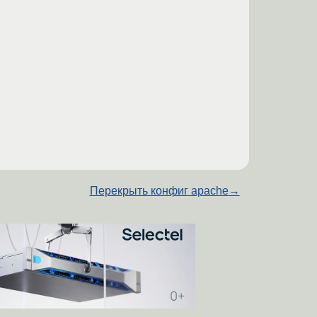
Перекрыть конфиг apache
→