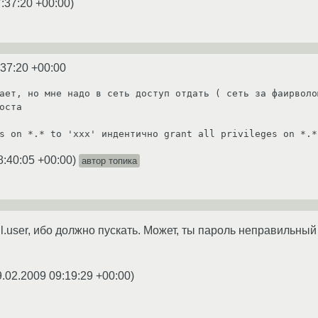
:37:20 +00:00
)
:37:20 +00:00
ает, но мне надо в сеть доступ отдать ( сеть за фаирволом
оста

s on *.* to 'xxx' индентично grant all privileges on *.*
8:40:05 +00:00
)
автор топика
.user, ибо должно пускать. Может, ты пароль неправильный 
9.02.2009 09:19:29 +00:00
)