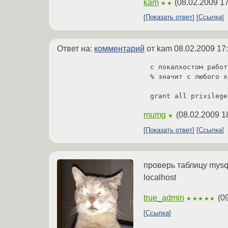
kam
(
08.02.2009 17
★★
Показать ответ
Ссылка
Ответ на:
комментарий
от kam
08.02.2009 17
с локалхостом работ
% значит с любого х
grant all privilege
mumg
(
08.02.2009 1
★
Показать ответ
Ссылка
проверь таблицу mysql
localhost
true_admin
(
0
★★★★★
Ссылка