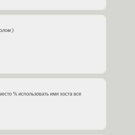
олом )
вместо % использовать имя хоста все