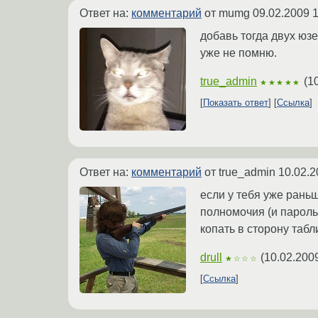
Ответ на:
комментарий
от mumg
09.02.2009 1
добавь тогда двух юзе
уже не помню.
true_admin
(
1
★★★★★
Показать ответ
Ссылка
Ответ на:
комментарий
от true_admin
10.02.2
если у тебя уже раньш
полномочия (и пароль!
копать в сторону табл
drull
(
10.02.200
★☆☆☆
Ссылка