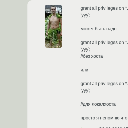
grant all privileges on *
'yyy';
может быть надо
grant all privileges on *.
'yyy';
//без хоста
или
grant all privileges on *
'yyy';
//для локалхоста
просто я непомню что 