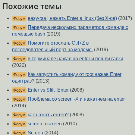
Похожие темы
easy-rsa | нажать Enter в linux (без X-ов)
(2017)
Форум
Передача нескольких параметров команде с
Форум
помощью bash
(2019)
Помогите отослать Ctrl+Z в
Форум
последовательный порт на модеме.
(2019)
в терминале нажал на enter и пошли галки
Форум
(2020)
Как запустить команду от root нажав Enter
Форум
один раз?
(2013)
Enter vs Sfift+Enter
(2008)
Форум
Проблема со screen -X и нажатием на enter
Форум
(2014)
как нажать ентер?
(2008)
Форум
screen в screen
(2010)
Форум
Screen
(2014)
Форум