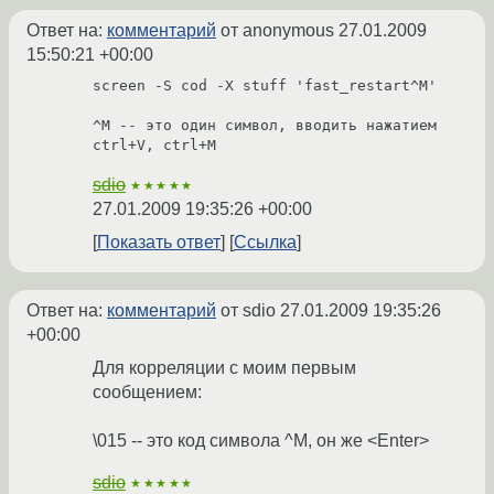
Ответ на:
комментарий
от anonymous
27.01.2009
15:50:21 +00:00
screen -S cod -X stuff 'fast_restart^M'

^M -- это один символ, вводить нажатием 
ctrl+V, ctrl+M
sdio
★★★★★
27.01.2009 19:35:26 +00:00
Показать ответ
Ссылка
Ответ на:
комментарий
от sdio
27.01.2009 19:35:26
+00:00
Для корреляции с моим первым
сообщением:
\015 -- это код символа ^M, он же <Enter>
sdio
★★★★★