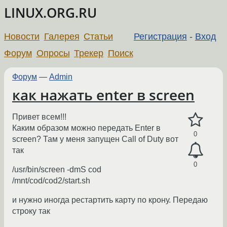
LINUX.ORG.RU
Новости
Галерея
Статьи
Регистрация
-
Вход
Форум
Опросы
Трекер
Поиск
Форум
—
Admin
как нажать enter в screen
Привет всем!!!
Каким образом можно передать Enter в
0
screen? Там у меня запущен Call of Duty вот
так
0
/usr/bin/screen -dmS cod
/mnt/cod/cod2/start.sh
и нужно иногда рестартить карту по крону. Передаю
строку так