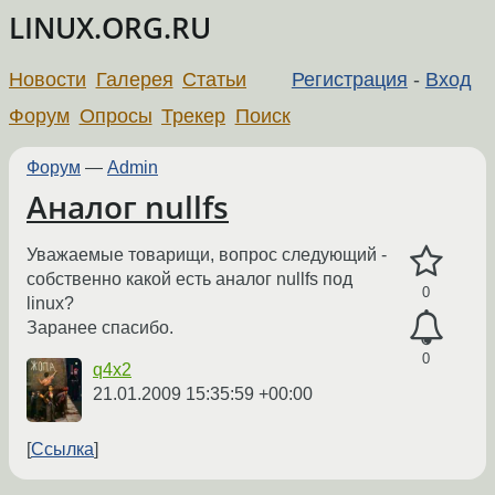
LINUX.ORG.RU
Новости
Галерея
Статьи
Регистрация
-
Вход
Форум
Опросы
Трекер
Поиск
Форум
—
Admin
Аналог nullfs
Уважаемые товарищи, вопрос следующий -
собственно какой есть аналог nullfs под
0
linux?
Заранее спасибо.
0
q4x2
21.01.2009 15:35:59 +00:00
Ссылка