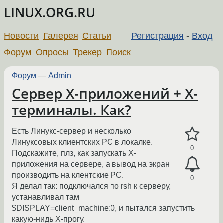
LINUX.ORG.RU
Новости
Галерея
Статьи
Регистрация
-
Вход
Форум
Опросы
Трекер
Поиск
Форум
—
Admin
Сервер Х-приложений + X-
терминалы. Как?
Есть Линукс-сервер и несколько
Линуксовых клиентских РС в локалке.
0
Подскажите, плз, как запускать X-
приложения на сервере, а вывод на экран
производить на клентские РС.
0
Я делал так: подключался по rsh к серверу,
устанавливал там
$DISPLAY=client_machine:0, и пытался запустить
какую-нидь X-прогу.