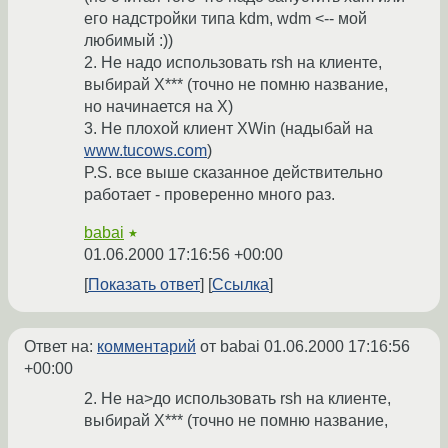
его надстройки типа kdm, wdm <-- мой
любимый :))
2. Не надо использовать rsh на клиенте,
выбирай X*** (точно не помню название,
но начинается на X)
3. Не плохой клиент XWin (надыбай на
www.tucows.com
)
P.S. все выше сказанное действительно
работает - проверенно много раз.
babai
★
01.06.2000 17:16:56 +00:00
Показать ответ
Ссылка
Ответ на:
комментарий
от babai
01.06.2000 17:16:56
+00:00
2. Не на>до использовать rsh на клиенте,
выбирай X*** (точно не помню название,