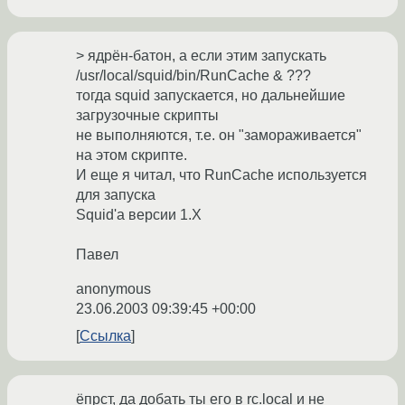
> ядрён-батон, а если этим запускать
/usr/local/squid/bin/RunCache & ???
тогда squid запускается, но дальнейшие
загрузочные скрипты
не выполняются, т.е. он "замораживается"
на этом скрипте.
И еще я читал, что RunCache используется
для запуска
Squid'а версии 1.X
Павел
anonymous
23.06.2003 09:39:45 +00:00
Ссылка
ёпрст, да добать ты его в rc.local и не