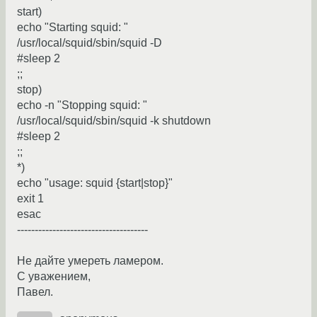
start)
echo "Starting squid: "
/usr/local/squid/sbin/squid -D
#sleep 2
;;
stop)
echo -n "Stopping squid: "
/usr/local/squid/sbin/squid -k shutdown
#sleep 2
;;
*)
echo "usage: squid {start|stop}"
exit 1
esac
-------------------------------------
Не дайте умереть ламером.
С уважением,
Павел.