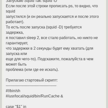
Запускаю Squid так: squid -D
Если после этой строки прописать ps, то видно, что
squid
запустился (и он реально запускается и после этого
работает).
То есть после запуска (squid -D) требуется
задержка,
я поставил sleep 2, все стало работать, но никто не
гарантирует,
что задержки в 2 секунды будет ему хватать (для
запуска или
еще для чего-то). Подскажите, пожалуйста в чем
может быть
проблема (или где ее искать).
Прилагаю стартовый скрипт:
------------------------------------------
#!/bin/sh
#/usr/local/squid/bin/RunCache &
case "$1" in