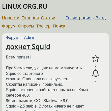
LINUX.ORG.RU
Новости
Галерея
Статьи
Регистрация
-
Вход
Форум
Опросы
Трекер
Поиск
Форум
—
Admin
дохнет Squid
Всем привет !
0
Проблема следующая: не могу запустить
Squid со стартового
скрипта. С консоли все запускается.
0
Скрипты написаны правильно,
Squid настроен и работает нормально. Комп -
селерон 400,
96 мег памяти, ОС - Slackware 9.0,
Squid - 2.5 stable. В логах ничего не пишет.