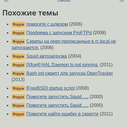
Похожие темы
помогите с шлюзом
(2006)
Форум
Проблема с запуском ProFTPd
(2008)
Форум
Скрипы на перл прописанные в rc.local не
Форум
запускаются.
(2006)
Squid автозагрузка
(2004)
Форум
[Xfce4] HAL Daemon Is not running.
(2011)
Форум
Bash init скрипт для запуска OpenTracker
Форум
(2013)
[FreeBSD] startup script
(2008)
Форум
Помогите запустить Squid .....
(2000)
Форум
Помогите запустить Squid .....
(2000)
Форум
Помогите найти ошибку в скрипте
(2011)
Форум