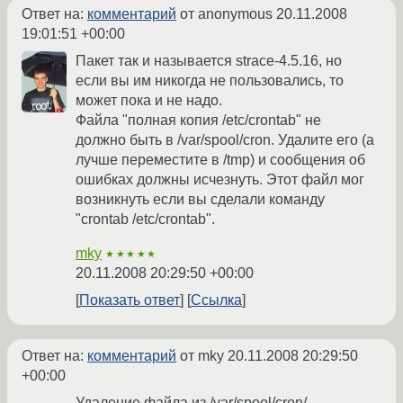
Ответ на:
комментарий
от anonymous
20.11.2008
19:01:51 +00:00
Пакет так и называется strace-4.5.16, но
если вы им никогда не пользовались, то
может пока и не надо.
Файла "полная копия /etc/crontab" не
должно быть в /var/spool/cron. Удалите его (а
лучше переместите в /tmp) и сообщения об
ошибках должны исчезнуть. Этот файл мог
возникнуть если вы сделали команду
"crontab /etc/crontab".
mky
★★★★★
20.11.2008 20:29:50 +00:00
Показать ответ
Ссылка
Ответ на:
комментарий
от mky
20.11.2008 20:29:50
+00:00
Удаление файла из /var/spool/cron/