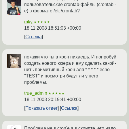
пользовательские crontab-файлы (crontab -
e) в формате /etc/crontab?
mky
★★★★★
18.11.2008 18:51:03 +00:00
Ссылка
покажи что ты в крон пихаешь. И попробуй
создать нового юзера и ему сделать какой-
нить примитивный крон аля * * * * * echo
"TEST" и посмотри будут ли у него
проблемы.
true_admin
★★★★★
18.11.2008 20:19:41 +00:00
Показать ответ
Ссылка
Проблема не в cron'e а в скрипте, его надо