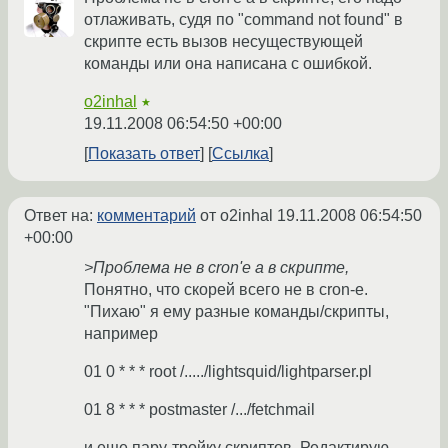
отлаживать, судя по "command not found" в
скрипте есть вызов несуществующей
команды или она написана с ошибкой.
o2inhal
★
19.11.2008 06:54:50 +00:00
Показать ответ
Ссылка
Ответ на:
комментарий
от o2inhal
19.11.2008 06:54:50
+00:00
>Проблема не в cron'e а в скрипте,
Понятно, что скорей всего не в cron-e.
"Пихаю" я ему разные команды/скрипты,
например
01 0 * * * root /...../lightsquid/lightparser.pl
01 8 * * * postmaster /.../fetchmail
и еще пару-тройку скриптов. Редактирую