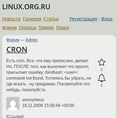
LINUX.ORG.RU
Новости
Галерея
Статьи
Регистрация
-
Вход
Форум
Опросы
Трекер
Поиск
Форум
—
Admin
CRON
Есть cron. Все, что ему прописано, делает.
Но, ПОСЛЕ того, как выполнит что просят,
0
присылает ошибку: /bin/bash: <user>:
command not found. Хотелось бы убрать, но
где искать - ну придумаю. Посоветуйте что-
0
нибудь, пожалуйста.
anonymous
18.11.2008 15:58:49 +00:00
Ссылка