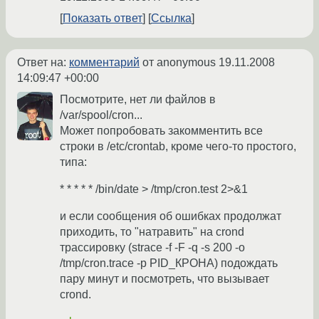
Показать ответ
Ссылка
Ответ на:
комментарий
от anonymous
19.11.2008
14:09:47 +00:00
Посмотрите, нет ли файлов в
/var/spool/cron...
Может попробовать закомментить все
строки в /etc/crontab, кроме чего-то простого,
типа:
* * * * * /bin/date > /tmp/cron.test 2>&1
и если сообщения об ошибках продолжат
приходить, то "натравить" на crond
трассировку (strace -f -F -q -s 200 -o
/tmp/cron.trace -p PID_КРОНА) подождать
пару минут и посмотреть, что вызывает
crond.