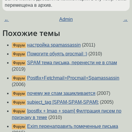
перемещена в архив.
←
Admin
→
Похожие темы
настройка spamassassin
(2011)
Форум
Помогите обуять procmail :)
(2010)
Форум
SPAM тема письма, перенести не в спам
Форум
(2019)
Postfix+Fetchmail+Procmail+Spamassassin
Форум
(2006)
почему же спам зацикливается
(2007)
Форум
subject_tag [SPAM-SPAM-SPAM]:
(2005)
Форум
[postfix + Imap + spam] Филтрация писем по
Форум
признаку в теме
(2010)
Exim перенаправить помеченные письма
Форум