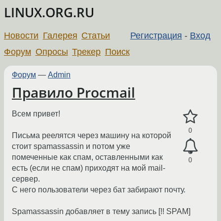
LINUX.ORG.RU
Новости
Галерея
Статьи
Регистрация
-
Вход
Форум
Опросы
Трекер
Поиск
Форум
—
Admin
Правило Procmail
Всем привет!
0
Письма реелятся через машину на которой
стоит spamassassin и потом уже
помеченные как спам, оставленными как
0
есть (если не спам) приходят на мой mail-
сервер.
С него пользователи через бат забирают почту.
Spamassassin добавляет в тему запись [!! SPAM]