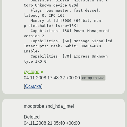
   Subsystem: Biostar Microtech Int'l 
Corp Unknown device 820d

   Flags: bus master, fast devsel, 
latency 0, IRQ 169

   Memory at fdff8000 (64-bit, non-
prefetchable) [size=16K]

   Capabilities: [50] Power Management 
version 2

   Capabilities: [60] Message Signalled 
Interrupts: Mask- 64bit+ Queue=0/0 
Enable-

   Capabilities: [70] Express Unknown 
cyclope
★
04.11.2008 17:48:32 +00:00
автор топика
Ссылка
modprobe snd_hda_intel
Deleted
04.11.2008 21:05:40 +00:00