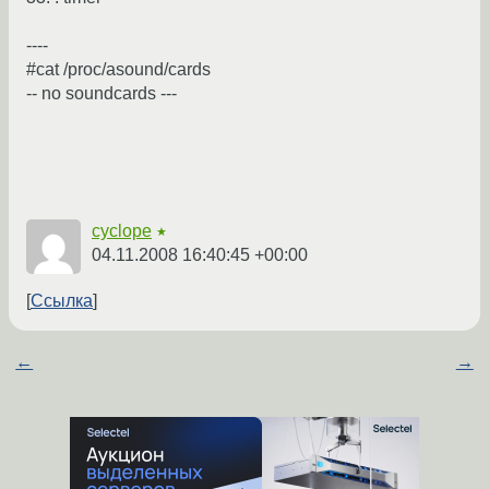
----
#cat /proc/asound/cards
-- no soundcards ---
cyclope
★
04.11.2008 16:40:45 +00:00
Ссылка
←
→