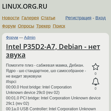
LINUX.ORG.RU
Новости
Галерея
Статьи
Регистрация
-
Вход
Форум
Опросы
Трекер
Поиск
Форум
—
Admin
Intel P35D2-A7, Debian - нет
звука
Помогите плиз - сабжевая мамка, Дебиан.
Ядро - шо стандартное, шо самособраное -
0
не видит звуковухи
#lspci
00:00.0 Host bridge: Intel Corporation
0
Unknown device 29c0 (rev 02)
00:01.0 PCI bridge: Intel Corporation Unknown device
29c1 (rev 02)
00:1a.0 USB Controller: Intel Corporation Unknown