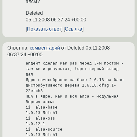
алсы?
Deleted
05.11.2008 06:37:24 +00:00
Показать ответ
Ссылка
Ответ на:
комментарий
от Deleted
05.11.2008
06:37:24 +00:00
апдейт сделал как раз перед 3-м постом - 
там же и результат, lspci верный вывод 
дал

Ядро самособраное на базе 2.6.18 на базе 
дистрибутивного дерева 2.6.18.dfsg.1-
22etch3

HDA в ядре, как и вся алса - модульная

Версия алсы:

ii  alsa-base                        
1.0.13-5etch1                            

ii  alsa-oss                         
1.0.12-1                                 

ii  alsa-source                      
1.0.13-5etch1                            
