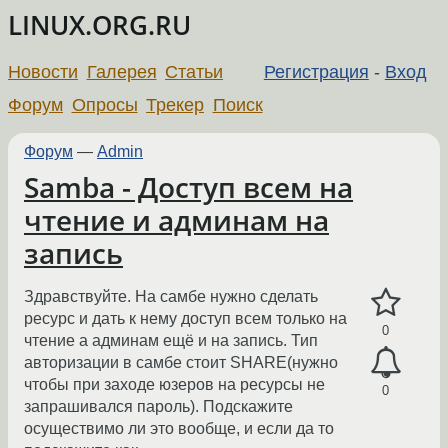
LINUX.ORG.RU
Новости
Галерея
Статьи
Регистрация
-
Вход
Форум
Опросы
Трекер
Поиск
Форум
—
Admin
Samba - Доступ всем на
чтение и админам на
запись
Здравствуйте. На самбе нужно сделать
ресурс и дать к нему доступ всем только на
0
чтение а админам ещё и на запись. Тип
авторизации в самбе стоит SHARE(нужно
чтобы при заходе юзеров на ресурсы не
0
запрашивался пароль). Подскажите
осуществимо ли это вообще, и если да то