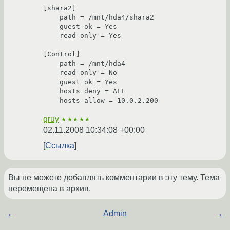
[shara2]

    path = /mnt/hda4/shara2

    guest ok = Yes

    read only = Yes

[Control]

    path = /mnt/hda4

    read only = No

    guest ok = Yes

    hosts deny = ALL

gruy
★★★★★
02.11.2008 10:34:08 +00:00
Ссылка
Вы не можете добавлять комментарии в эту тему. Тема
перемещена в архив.
←
Admin
→