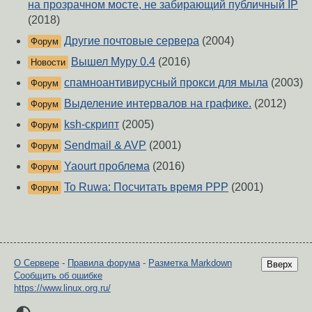
на прозрачном мосте, не забирающий публичный IP
(2018)
Другие почтовые сервера
(2004)
Форум
Вышел Mypy 0.4
(2016)
Новости
спамноантивирусный прокси для мыла
(2003)
Форум
Выделение интервалов на графике.
(2012)
Форум
ksh-скрипт
(2005)
Форум
Sendmail & AVP
(2001)
Форум
Yaourt проблема
(2016)
Форум
To Ruwa: Посчитать время PPP
(2001)
Форум
О Сервере
-
Правила форума
-
Разметка Markdown
Вверх
Сообщить об ошибке
https://www.linux.org.ru/