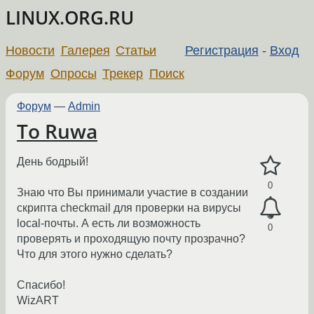
LINUX.ORG.RU
Новости
Галерея
Статьи
Регистрация
-
Вход
Форум
Опросы
Трекер
Поиск
Форум
—
Admin
To Ruwa
День бодрый!
0
Знаю что Вы принимали участие в создании
скрипта checkmail для проверки на вирусы
local-почты. А есть ли возможность
0
проверять и проходящую почту прозрачно?
Что для этого нужно сделать?
Спасибо!
WizART