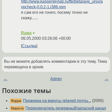
http://www.kasperskylab.ru/ftp/beta/avp_unix/a
vpcheck-0.0.2-1.i386.rpm
я сам его не гонял, посему точно не
скажу.......
Ruwa
★
06.05.2000 03:26:06 +00:00
Ссылка
Вы не можете добавлять комментарии в эту тему. Тема
перемещена в архив.
←
Admin
→
Похожие темы
Проверка на вирусы relayed почты...
(2000)
Форум
Переключатель резервный/запасной канал
Новости