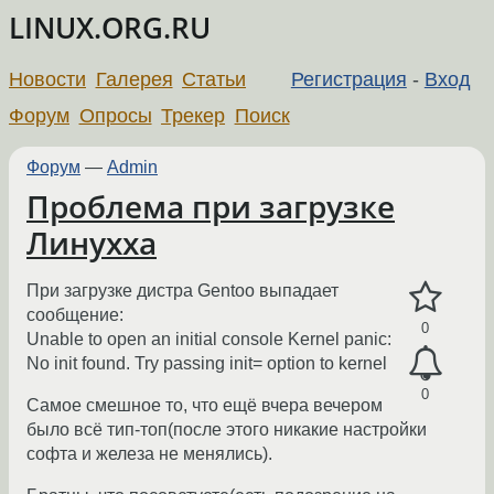
LINUX.ORG.RU
Новости
Галерея
Статьи
Регистрация
-
Вход
Форум
Опросы
Трекер
Поиск
Форум
—
Admin
Проблема при загрузке
Линухха
При загрузке дистра Gentoo выпадает
сообщение:
0
Unable to open an initial console Kernel panic:
No init found. Try passing init= option to kernel
0
Самое смешное то, что ещё вчера вечером
было всё тип-топ(после этого никакие настройки
софта и железа не менялись).