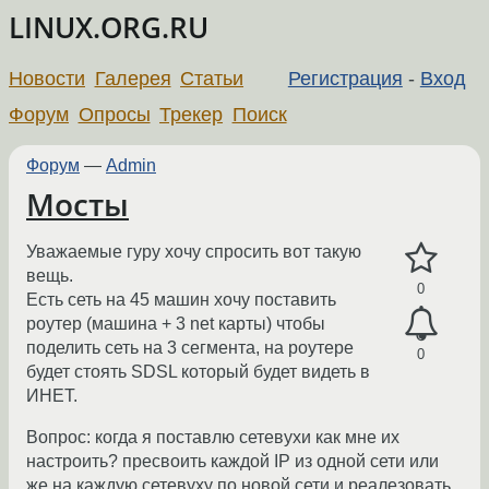
LINUX.ORG.RU
Новости
Галерея
Статьи
Регистрация
-
Вход
Форум
Опросы
Трекер
Поиск
Форум
—
Admin
Мосты
Уважаемые гуру хочу спросить вот такую
вещь.
0
Есть сеть на 45 машин хочу поставить
роутер (машина + 3 net карты) чтобы
поделить сеть на 3 сегмента, на роутере
0
будет стоять SDSL который будет видеть в
ИНЕТ.
Вопрос: когда я поставлю сетевухи как мне их
настроить? пресвоить каждой IP из одной сети или
же на каждую сетевуху по новой сети и реалезовать