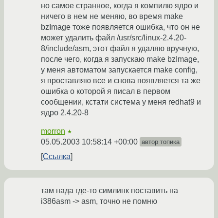
но самое странное, когда я компилю ядро и
ничего в нем не меняю, во время make
bzImage тоже появляется ошибка, что он не
может удалить файл /usr/src/linux-2.4.20-
8/include/asm, этот файл я удаляю вручную,
после чего, когда я запускаю make bzImage,
у меня автоматом запускается make config,
я проставляю все и снова появляется та же
ошибка о которой я писал в первом
сообщении, кстати система у меня redhat9 и
ядро 2.4.20-8
morron
★
05.05.2003 10:58:14 +00:00
автор топика
Ссылка
там нада где-то симлинк поставить на
i386asm -> asm, точно не помню