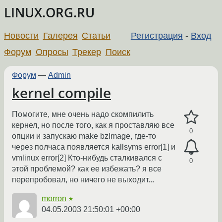
LINUX.ORG.RU
Новости
Галерея
Статьи
Регистрация
-
Вход
Форум
Опросы
Трекер
Поиск
Форум
—
Admin
kernel compile
Помогите, мне очень надо скомпилить
кернел, но после того, как я проставляю все
0
опции и запускаю make bzImage, где-то
через полчаса появляется kallsyms error[1] и
vmlinux error[2] Кто-нибудь сталкивался с
0
этой проблемой? как ее избежать? я все
перепробовал, но ничего не выходит...
morron
★
04.05.2003 21:50:01 +00:00