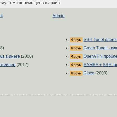
ему. Тема перемещена в архив.
b4
Admin
SSH Tunel daem
Форум
8)
Green Tunell - ка
Форум
ws в инете
(2006)
OpenVPN пробл
Форум
онтейнер
(2017)
SAMBA + SSH tun
Форум
Cisco
(2009)
Форум