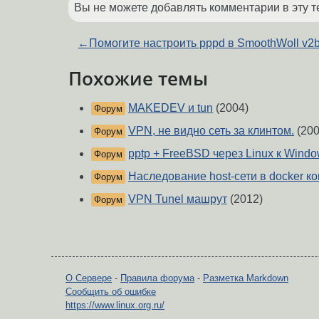
Вы не можете добавлять комментарии в эту т
←
Помогите настроить pppd в SmoothWoll v2
Похожие темы
MAKEDEV и tun
(2004)
Форум
VPN, не видно сеть за клинтом.
(200
Форум
pptp + FreeBSD через Linux к Windo
Форум
Наследование host-сети в docker к
Форум
VPN Tunel машрут
(2012)
Форум
О Сервере
-
Правила форума
-
Разметка Markdown
Сообщить об ошибке
https://www.linux.org.ru/