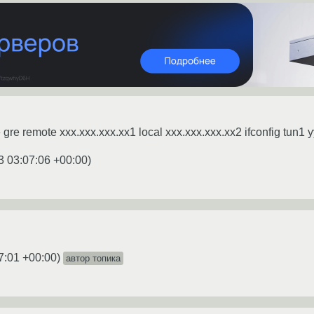
gre remote xxx.xxx.xxx.xx1 local xxx.xxx.xxx.xx2 ifconfig tun1
3 03:07:06 +00:00
)
7:01 +00:00
)
автор топика