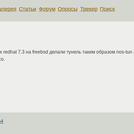
алерея
Статьи
Форум
Опросы
Трекер
Поиск
redhat 7.3 на freebsd делали тунель таким образом nos-tun -t /
co.
b4