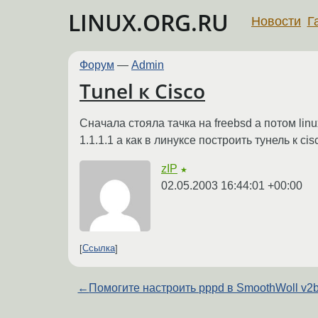
LINUX.ORG.RU
Новости
Г
Форум
—
Admin
Tunel к Cisco
Сначала стояла тачка на freebsd а потом linux 
1.1.1.1 а как в линуксе построить тунель к cis
zIP
★
02.05.2003 16:44:01 +00:00
Ссылка
←
Помогите настроить pppd в SmoothWoll v2