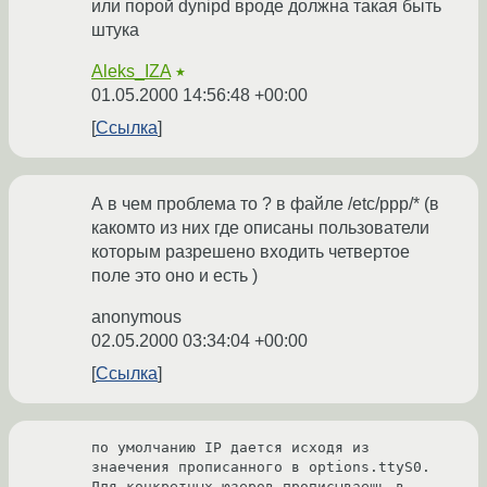
или порой dynipd вроде должна такая быть
штука
Aleks_IZA
★
01.05.2000 14:56:48 +00:00
Ссылка
А в чем проблема то ? в файле /etc/ppp/* (в
какомто из них где описаны пользователи
которым разрешено входить четвертое
поле это оно и есть )
anonymous
02.05.2000 03:34:04 +00:00
Ссылка
по умолчанию IP дается исходя из 
знаечения прописанного в options.ttyS0. 
Для конкретных юзеров прописываешь в 