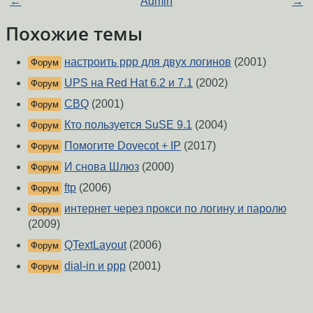
←
Admin
→
Похожие темы
настроить ppp для двух логинов
(2001)
Форум
UPS на Red Hat 6.2 и 7.1
(2002)
Форум
CBQ
(2001)
Форум
Кто пользуется SuSE 9.1
(2004)
Форум
Помогите Dovecot + IP
(2017)
Форум
И снова Шлюз
(2000)
Форум
ftp
(2006)
Форум
интернет через прокси по логину и паролю
Форум
(2009)
QTextLayout
(2006)
Форум
dial-in и ppp
(2001)
Форум