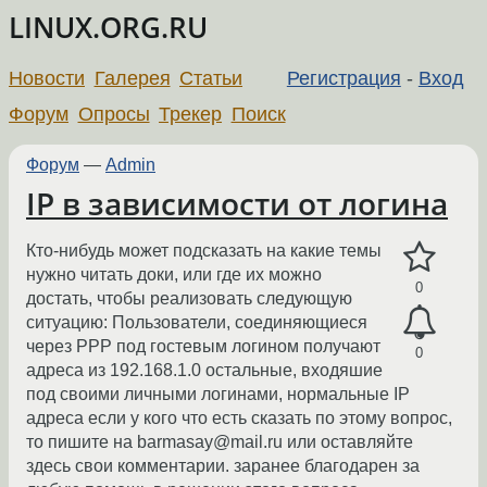
LINUX.ORG.RU
Новости
Галерея
Статьи
Регистрация
-
Вход
Форум
Опросы
Трекер
Поиск
Форум
—
Admin
IP в зависимости от логина
Кто-нибудь может подсказать на какие темы
нужно читать доки, или где их можно
0
достать, чтобы реализовать следующую
ситуацию: Пользователи, соединяющиеся
через PPP под гостевым логином получают
0
адреса из 192.168.1.0 остальные, входяшие
под своими личными логинами, нормальные IP
адреса если у кого что есть сказать по этому вопрос,
то пишите на barmasay@mail.ru или оставляйте
здесь свои комментарии. заранее благодарен за