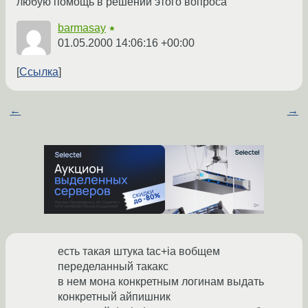
любую помощь в решении этого вопроса
barmasay
★
01.05.2000 14:06:16 +00:00
Ссылка
←
→
есть такая штука tac+ia вобщем
переделанный такакс
в нем мона конкретным логинам выдать
конкретный айпишник