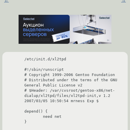
←
→
/etc/init.d/xl2tpd

#!/sbin/runscript

# Copyright 1999-2006 Gentoo Foundation

# Distributed under the terms of the GNU 
General Public License v2

# $Header: /var/cvsroot/gentoo-x86/net-
dialup/xl2tpd/files/xl2tpd-init,v 1.2 
2007/03/05 10:50:54 mrness Exp $

depend() {

        need net

}
