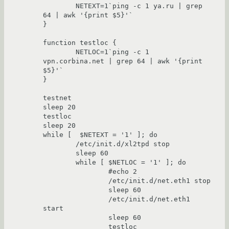
        NETEXT=1`ping -c 1 ya.ru | grep 
64 | awk '{print $5}'`

}

function testloc {

        NETLOC=1`ping -c 1 
vpn.corbina.net | grep 64 | awk '{print 
$5}'`

}

testnet

sleep 20

testloc

sleep 20

while [  $NETEXT = '1' ]; do

        /etc/init.d/xl2tpd stop

        sleep 60

        while [ $NETLOC = '1' ]; do

                #echo 2

                /etc/init.d/net.eth1 stop

                sleep 60

                /etc/init.d/net.eth1 
start

                sleep 60

                testloc
