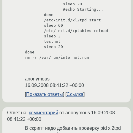
                sleep 20

                #echo Starting...

        done

        /etc/init.d/xl2tpd start

        sleep 60

        /etc/init.d/iptables reload

        sleep 3

        testnet

        sleep 20

done

rm -r /var/run/internet.run

anonymous
16.09.2008 08:41:22 +00:00
Показать ответы
Ссылка
Ответ на:
комментарий
от anonymous
16.09.2008
08:41:22 +00:00
В скрипт надо добавить проверку pid xl2tpd