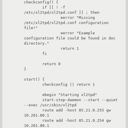
checkconfig() {

        if [[ ! -f 
/etc/xl2tpd/xl2tpd.conf ]] ; then

                eerror "Missing 
/etc/xl2tpd/xl2tpd.conf configuration 
file!"

                eerror "Example 
configuration file could be found in doc 
directory."

                return 1

        fi

        return 0

}

start() {

        checkconfig || return 1

        ebegin "Starting xl2tpd"

        start-stop-daemon --start --quiet 
--exec /usr/sbin/xl2tpd

        route add -host 85.21.0.255 gw 
10.201.80.1

        route add -host 85.21.0.254 gw 
10.201.80.1
