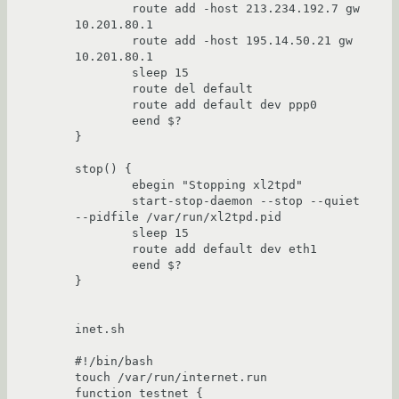
        route add -host 213.234.192.7 gw 
10.201.80.1

        route add -host 195.14.50.21 gw 
10.201.80.1

        sleep 15

        route del default

        route add default dev ppp0

        eend $?

}

stop() {

        ebegin "Stopping xl2tpd"

        start-stop-daemon --stop --quiet 
--pidfile /var/run/xl2tpd.pid

        sleep 15

        route add default dev eth1

        eend $?

}

inet.sh

#!/bin/bash

touch /var/run/internet.run

function testnet {
