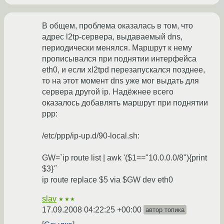
В общем, проблема оказалась в том, что
адрес l2tp-сервера, выдаваемый dns,
периодически менялся. Маршрут к нему
прописывался при поднятии интерфейса
eth0, и если xl2tpd перезапускался позднее,
то на этот момент dns уже мог выдать для
сервера другой ip. Надёжнее всего
оказалось добавлять маршрут при поднятии
ppp:
/etc/ppp/ip-up.d/90-local.sh:
GW=`ip route list | awk '($1=="10.0.0.0/8"){print
$3}'`
ip route replace $5 via $GW dev eth0
slav
★★★
17.09.2008 04:22:25 +00:00
автор топика