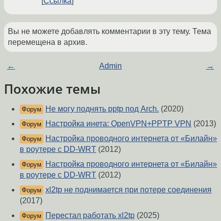
Ссылка
Вы не можете добавлять комментарии в эту тему. Тема
перемещена в архив.
←
Admin
→
Похожие темы
Не могу поднять pptp под Arch.
(2020)
Форум
Настройка инета: OpenVPN+PPTP VPN
(2013)
Форум
Настройка проводного интернета от «Билайн»
Форум
в роутере с DD-WRT
(2012)
Настройка проводного интернета от «Билайн»
Форум
в роутере с DD-WRT
(2012)
xl2tp не поднимается при потере соединения
Форум
(2017)
Перестал работать xl2tp
(2025)
Форум