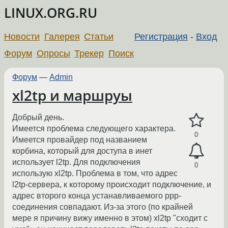
LINUX.ORG.RU
Новости
Галерея
Статьи
Регистрация
-
Вход
Форум
Опросы
Трекер
Поиск
Форум
—
Admin
xl2tp и маршруы
Добрый день.
Имеется проблема следующего характера.
0
Имеется провайдер под названием
корбина, который для доступа в инет
использует l2tp. Для подключения
0
использую xl2tp. Проблема в том, что адрес
l2tp-сервера, к которому происходит подключение, и
адрес второго конца устанавливаемого ppp-
соединения совпадают. Из-за этого (по крайней
мере я причину вижу именно в этом) xl2tp "сходит с