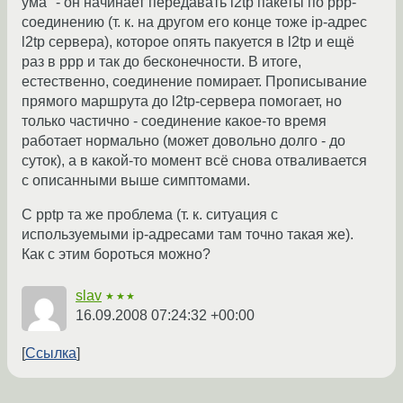
ума" - он начинает передавать l2tp пакеты по ppp-
соединению (т. к. на другом его конце тоже ip-адрес
l2tp сервера), которое опять пакуется в l2tp и ещё
раз в ppp и так до бесконечности. В итоге,
естественно, соединение помирает. Прописывание
прямого маршрута до l2tp-сервера помогает, но
только частично - соединение какое-то время
работает нормально (может довольно долго - до
суток), а в какой-то момент всё снова отваливается
с описанными выше симптомами.
С pptp та же проблема (т. к. ситуация с
используемыми ip-адресами там точно такая же).
Как с этим бороться можно?
slav
★★★
16.09.2008 07:24:32 +00:00
Ссылка