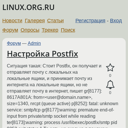
LINUX.ORG.RU
Новости
Галерея
Статьи
Регистрация
-
Вход
Форум
Опросы
Трекер
Поиск
Форум
—
Admin
Настройка Postfix
Ситуация такая: Стоит Postfix, он получает и
отправляет почту с локальных на
0
локальные ящики, и принимает почту из
интернета на локальные ящики, но не
отправляет почту в интернет, пишет gr[8177]:
0
8617A801A: from=<user@domain.name>,
size=1340, nrcpt (queue active) p[8252]: fatal: unknown
service: smtp/tcp gr[8177]:warning: premature end-of-
input from private/smtp socket while reading
ter[8173]:warning: process /usr/libexec/postfix/smtp pid