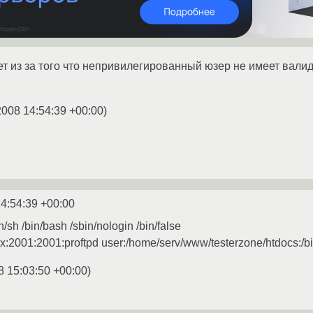
ет из за того что непривилегированный юзер не имеет вали
2008 14:54:39 +00:00
)
4:54:39 +00:00
in/sh /bin/bash /sbin/nologin /bin/false
:x:2001:2001:proftpd user:/home/serv/www/testerzone/htdocs:/bi
8 15:03:50 +00:00
)