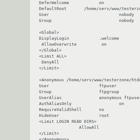
DeferWelcome            on

DefaultRoot       /home/serv/www/testerzo
User                            nobody

Group                           nobody

<Global>

DisplayLogin            .welcome

 AllowOverwrite          on

</Global>

<Limit ALL>

 DenyAll

</Limit>

<Anonymous /home/serv/www/testerzone/htdo
User                    ftpuser

Group                   ftpgroup

UserAlias               anonymous ftpuser
AuthAliasOnly                   on

RequireValidShell       no

HideUser                root

<Limit LOGIN READ DIRS>

                AllowAll

</Limit>

</Anonymous>
