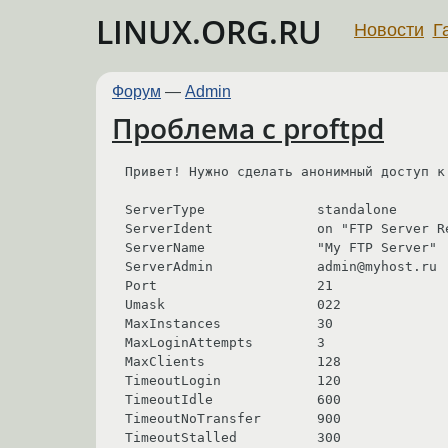
LINUX.ORG.RU
Новости
Г
Форум
—
Admin
Проблема с proftpd
Привет! Нужно сделать анонимный доступ к 
ServerType              standalone

ServerIdent             on "FTP Server Re
ServerName              "My FTP Server"

ServerAdmin             admin@myhost.ru

Port                    21

Umask                   022

MaxInstances            30

MaxLoginAttempts        3

MaxClients              128

TimeoutLogin            120

TimeoutIdle             600

TimeoutNoTransfer       900

TimeoutStalled          300
