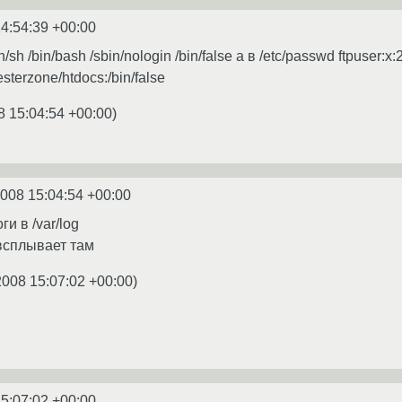
4:54:39 +00:00
in/sh /bin/bash /sbin/nologin /bin/false а в /etc/passwd ftpuser:x
sterzone/htdocs:/bin/false
8 15:04:54 +00:00
)
2008 15:04:54 +00:00
и в /var/log
всплывает там
2008 15:07:02 +00:00
)
5:07:02 +00:00