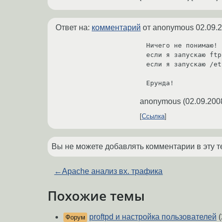
Ответ на:
комментарий
от anonymous
02.09.
Ничего не понимаю! 

если я запускаю ftp
если я запускаю /et
Ерунда!
anonymous
(
02.09.200
Ссылка
Вы не можете добавлять комментарии в эту т
←
Apache анализ вх. трафика
Похожие темы
proftpd и настройка пользователей
(
Форум