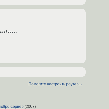
vileges.

Помогите настроить роутер
→
roftpd-сервер
(2007)