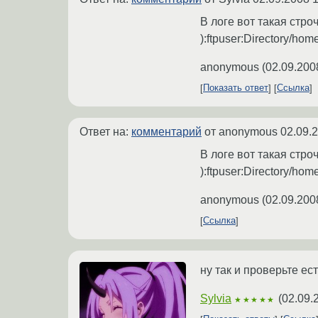
В логе вот такая стро
):ftpuser:Directory/hom
anonymous
(
02.09.200
Показать ответ
Ссылка
Ответ на:
комментарий
от anonymous
02.09.
В логе вот такая стро
):ftpuser:Directory/hom
anonymous
(
02.09.200
Ссылка
ну так и проверьте ес
Sylvia
(
02.09.
★★★★★