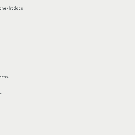
ne/htdocs

cs>


