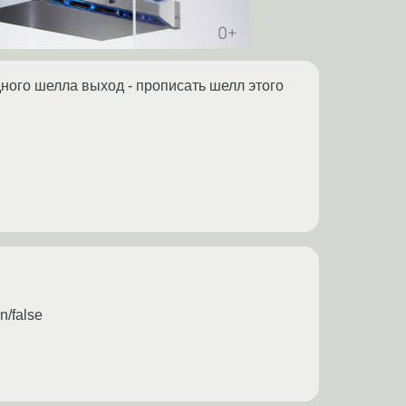
дного шелла выход - прописать шелл этого
n/false