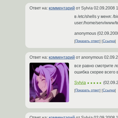
Ответ на:
комментарий
от Sylvia
02.09.2008 1
в /etc/shells у меня: /b
user:/home/serv/www/te
anonymous
(
02.09.200
Показать ответ
Ссылка
Ответ на:
комментарий
от anonymous
02.09.
все равно смотрите лог
ошибка скорее всего 
Sylvia
(
02.09.
★★★★★
Показать ответ
Ссылка
Ответ на:
комментарий
от Sylvia
02.09.2008 1