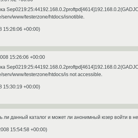
чка Sep0219:25:44192.168.0.2proftpd[4614]192.168.0.2(GADJO
e/serv/www/testerzone/htdocs/isnotible.
8 15:26:06 +00:00
)
2008 15:26:06 +00:00
чка Sep0219:25:44192.168.0.2proftpd[4614]192.168.0.2(GADJO
e/serv/www/testerzone/htdocs/is not accessible.
8 15:30:19 +00:00
)
ть ли данный каталог и может ли анонимный юзер войти в не
2008 15:54:58 +00:00
)