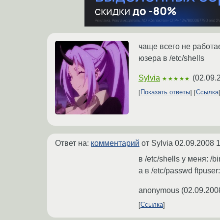
чаще всего не работа
юзера в /etc/shells
Sylvia
(
02.09.
★★★★★
Показать ответы
Ссылка
Ответ на:
комментарий
от Sylvia
02.09.2008 1
в /etc/shells у меня: /b
а в /etc/passwd ftpuser
anonymous
(
02.09.200
Ссылка