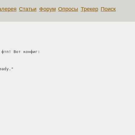
алерея
Статьи
Форум
Опросы
Трекер
Поиск
фтп! Вот конфиг:

ady."
