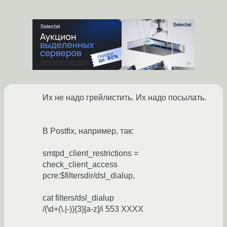
Их не надо грейлистить. Их надо посылать.
В Postfix, например, так:
smtpd_client_restrictions =
check_client_access
pcre:$filtersdir/dsl_dialup,
cat filters/dsl_dialup
/(\d+(\.|-)){3}[a-z]/i 553 XXXX