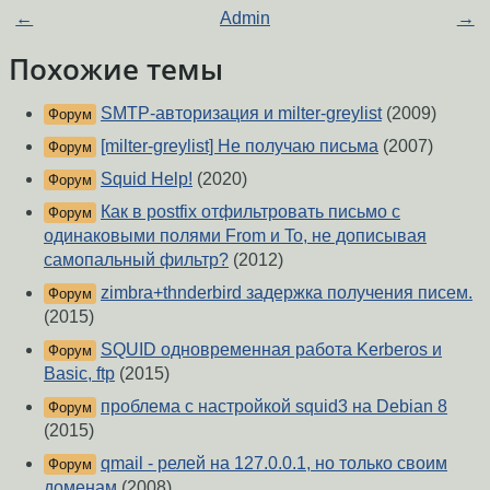
←
Admin
→
Похожие темы
SMTP-авторизация и milter-greylist
(2009)
Форум
[milter-greylist] Не получаю письма
(2007)
Форум
Squid Help!
(2020)
Форум
Как в postfix отфильтровать письмо с
Форум
одинаковыми полями From и To, не дописывая
самопальный фильтр?
(2012)
zimbra+thnderbird задержка получения писем.
Форум
(2015)
SQUID одновременная работа Kerberos и
Форум
Basic, ftp
(2015)
проблема с настройкой squid3 на Debian 8
Форум
(2015)
qmail - релей на 127.0.0.1, но только своим
Форум
доменам
(2008)