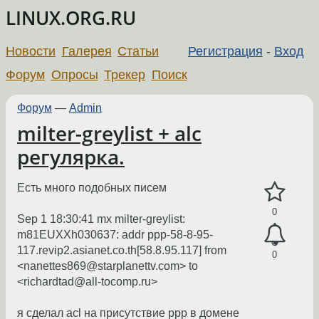
LINUX.ORG.RU
Новости
Галерея
Статьи
Регистрация
-
Вход
Форум
Опросы
Трекер
Поиск
Форум
—
Admin
milter-greylist + alc
регулярка.
Есть много подобных писем
0
Sep 1 18:30:41 mx milter-greylist:
m81EUXXh030637: addr ppp-58-8-95-
117.revip2.asianet.co.th[58.8.95.117] from
0
<nanettes869@starplanettv.com> to
<richardtad@all-tocomp.ru>
я сделал acl на присутствие ppp в домене