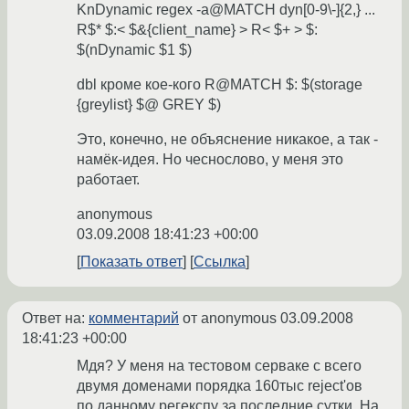
KnDynamic regex -a@MATCH dyn[0-9\-]{2,} ...
R$* $:< $&{client_name} > R< $+ > $:
$(nDynamic $1 $)
dbl кроме кое-кого R@MATCH $: $(storage
{greylist} $@ GREY $)
Это, конечно, не объяснение никакое, а так -
намёк-идея. Но чеснослово, у меня это
работает.
anonymous
03.09.2008 18:41:23 +00:00
Показать ответ
Ссылка
Ответ на:
комментарий
от anonymous
03.09.2008
18:41:23 +00:00
Мдя? У меня на тестовом серваке с всего
двумя доменами порядка 160тыс reject'ов
по данному регекспу за последние сутки. На