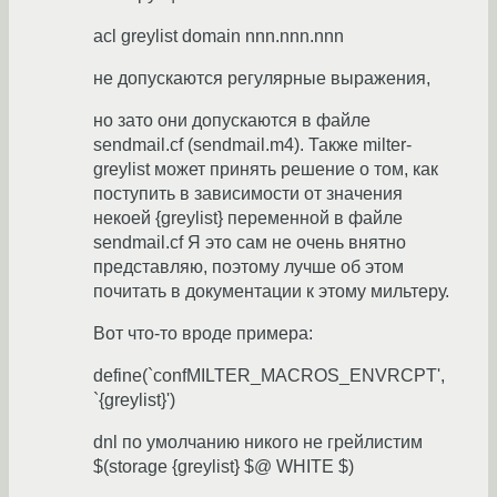
acl greylist domain nnn.nnn.nnn
не допускаются регулярные выражения,
но зато они допускаются в файле
sendmail.cf (sendmail.m4). Также milter-
greylist может принять решение о том, как
поступить в зависимости от значения
некоей {greylist} переменной в файле
sendmail.cf Я это сам не очень внятно
представляю, поэтому лучше об этом
почитать в документации к этому мильтеру.
Вот что-то вроде примера:
define(`confMILTER_MACROS_ENVRCPT',
`{greylist}')
dnl по умолчанию никого не грейлистим
$(storage {greylist} $@ WHITE $)