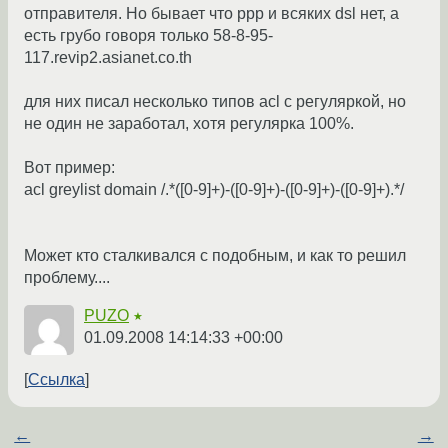
отправителя. Но бывает что ppp и всяких dsl нет, а
есть грубо говоря только 58-8-95-
117.revip2.asianet.co.th
для них писал несколько типов acl с регуляркой, но
не один не заработал, хотя регулярка 100%.
Вот пример:
acl greylist domain /.*([0-9]+)-([0-9]+)-([0-9]+)-([0-9]+).*/
Может кто сталкивался с подобным, и как то решил
проблему....
PUZO
★
01.09.2008 14:14:33 +00:00
Ссылка
←
→