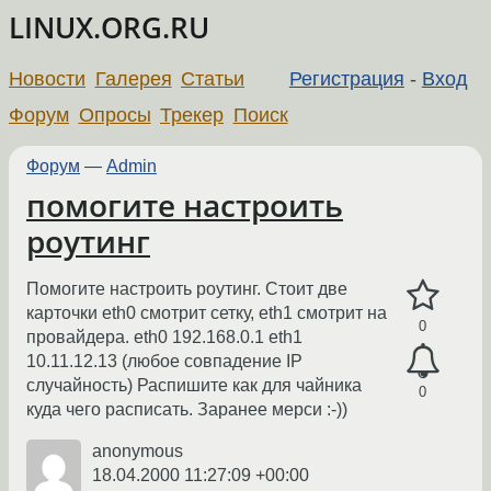
LINUX.ORG.RU
Новости
Галерея
Статьи
Регистрация
-
Вход
Форум
Опросы
Трекер
Поиск
Форум
—
Admin
помогите настроить
роутинг
Помогите настроить роутинг. Стоит две
карточки eth0 смотрит сетку, eth1 смотрит на
0
провайдера. eth0 192.168.0.1 eth1
10.11.12.13 (любое совпадение IP
случайность) Распишите как для чайника
0
куда чего расписать. Заранее мерси :-))
anonymous
18.04.2000 11:27:09 +00:00