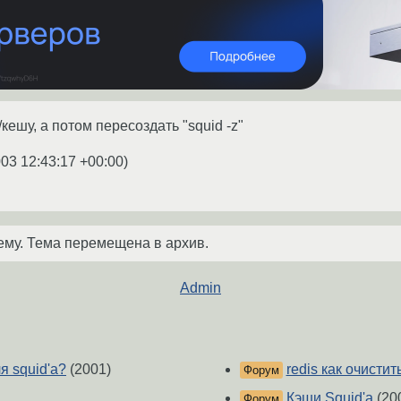
/кешу, а потом пересоздать "squid -z"
003 12:43:17 +00:00
)
ему. Тема перемещена в архив.
Admin
я squid'а?
(2001)
redis как очистит
Форум
Кэши Squid'а
(20
Форум