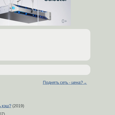
Поднять сеть - цена?
→
ь кэш?
(2019)
07)