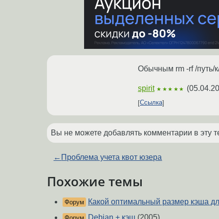
Обычным rm -rf /путь/к
spirit
(
05.04.2
★★★★★
Ссылка
Вы не можете добавлять комментарии в эту т
←
Проблема учета квот юзера
Похожие темы
Какой оптимальный размер кэша дл
Форум
Debian + кэш
(2005)
Форум