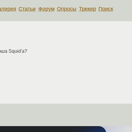
алерея
Статьи
Форум
Опросы
Трекер
Поиск
эша Squid'а?