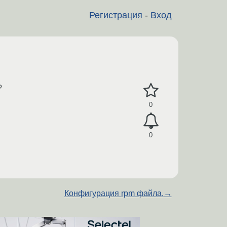
Регистрация
-
Вход
?
0
0
Конфигурация rpm файла.
→