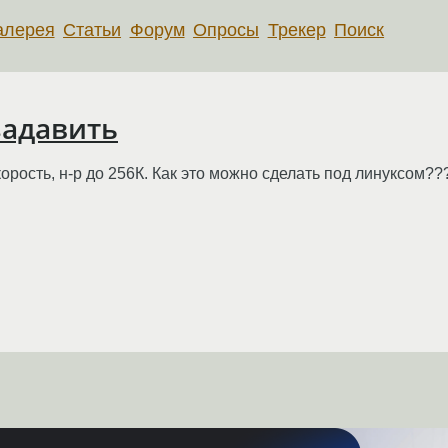
алерея
Статьи
Форум
Опросы
Трекер
Поиск
 задавить
орость, н-р до 256К. Как это можно сделать под линуксом??