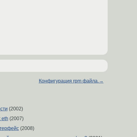
Конфигурация rpm файла.
→
ости
(2002)
t eth
(2007)
нтерфейс
(2008)