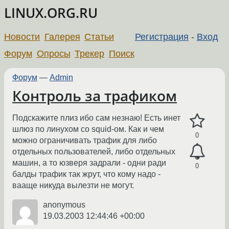
LINUX.ORG.RU
Новости
Галерея
Статьи
Регистрация
-
Вход
Форум
Опросы
Трекер
Поиск
Форум
—
Admin
Контроль за трафиком
Подскажите плиз ибо сам незнаю! Есть инет
шлюз по линухом со squid-ом. Как и чем
0
можно ограничивать трафик для либо
отдельных пользователей, либо отдельных
машин, а то юзверя задрали - одни ради
0
балды трафик так жрут, что кому надо -
вааще никуда вылезти не могут.
anonymous
19.03.2003 12:44:46 +00:00