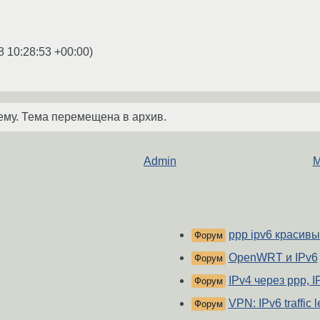
8 10:28:53 +00:00
)
ему. Тема перемещена в архив.
Admin
М
ppp ipv6 красив
Форум
OpenWRT и IPv6
Форум
IPv4 через ppp, 
Форум
VPN: IPv6 traffic 
Форум