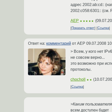
адрес 2002:ab:cd:: (н
2002:c058:6301:: (см.
AEP
(
09.07.20
★★★★★
Показать ответ
Ссылка
Ответ на:
комментарий
от AEP
09.07.2008 10
> Всем, у кого нет IPv6
не совсем верно...
это возможно при испо
протоколы.
chocholl
(
10.07.200
★★
Ссылка
>Каким пользовател
всем доступен будет