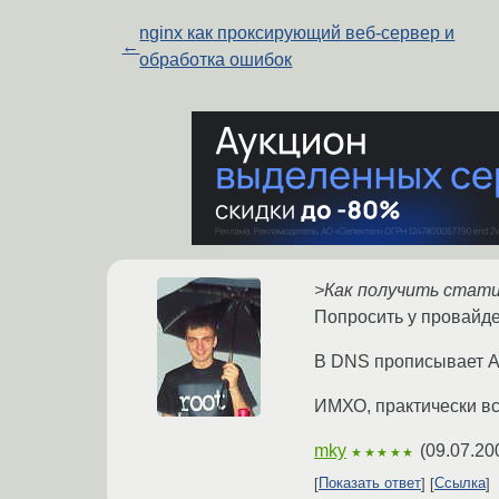
nginx как проксирующий веб-сервер и
←
обработка ошибок
>Как получить стати
Попросить у провайде
В DNS прописывает A
ИМХО, практически вс
mky
(
09.07.20
★★★★★
Показать ответ
Ссылка