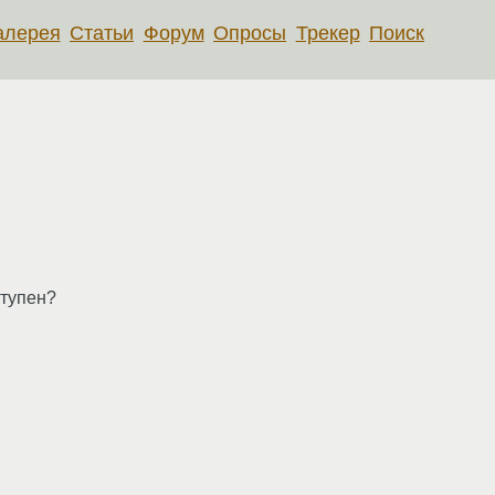
алерея
Статьи
Форум
Опросы
Трекер
Поиск
ступен?