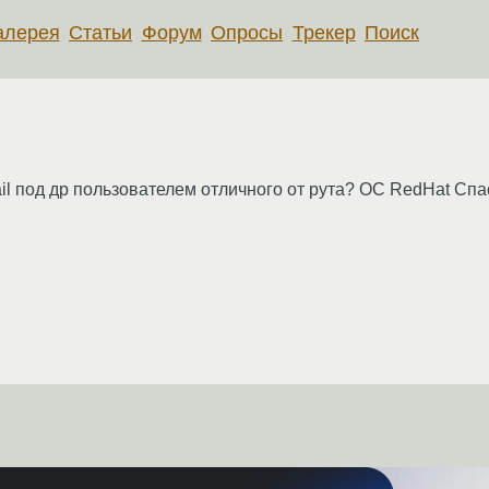
алерея
Статьи
Форум
Опросы
Трекер
Поиск
ail под др пользователем отличного от рута? ОС RedHat Спа