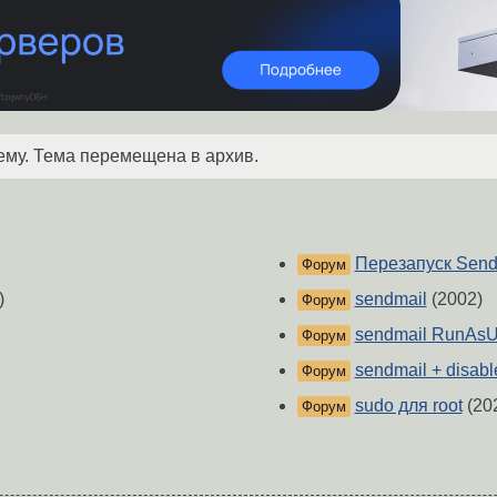
ему. Тема перемещена в архив.
Перезапуск Send
Форум
)
sendmail
(2002)
Форум
sendmail RunAsU
Форум
sendmail + disable
Форум
sudo для root
(20
Форум