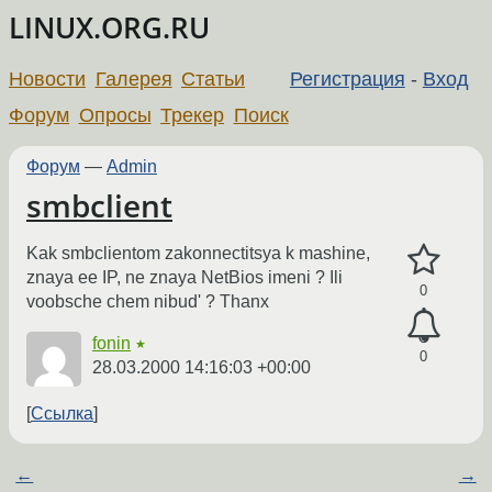
LINUX.ORG.RU
Новости
Галерея
Статьи
Регистрация
-
Вход
Форум
Опросы
Трекер
Поиск
Форум
—
Admin
smbclient
Kak smbclientom zakonnectitsya k mashine,
znaya ee IP, ne znaya NetBios imeni ? Ili
0
voobsche chem nibud' ? Thanx
fonin
★
0
28.03.2000 14:16:03 +00:00
Ссылка
←
→