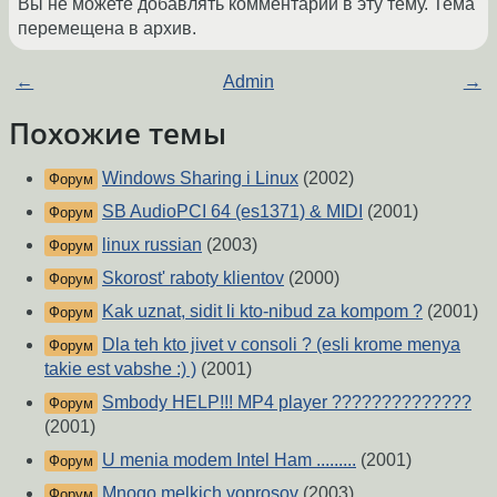
Вы не можете добавлять комментарии в эту тему. Тема
перемещена в архив.
←
Admin
→
Похожие темы
Windows Sharing i Linux
(2002)
Форум
SB AudioPCI 64 (es1371) & MIDI
(2001)
Форум
linux russian
(2003)
Форум
Skorost' raboty klientov
(2000)
Форум
Kak uznat, sidit li kto-nibud za kompom ?
(2001)
Форум
Dla teh kto jivet v consoli ? (esli krome menya
Форум
takie est vabshe :) )
(2001)
Smbody HELP!!! MP4 player ??????????????
Форум
(2001)
U menia modem Intel Ham .........
(2001)
Форум
Mnogo melkich voprosov
(2003)
Форум