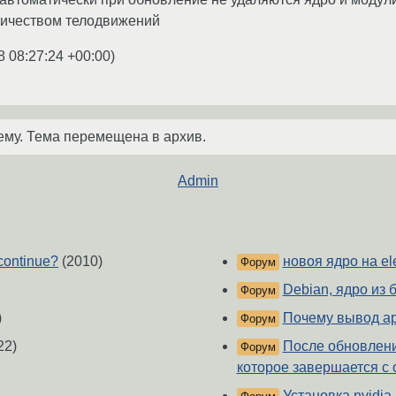
ичеством телодвижений
8 08:27:24 +00:00
)
ему. Тема перемещена в архив.
Admin
continue?
(2010)
новоя ядро на el
Форум
Debian, ядро из 
Форум
)
Почему вывод apt
Форум
22)
После обновлени
Форум
которое завершается с 
Установка nvidia