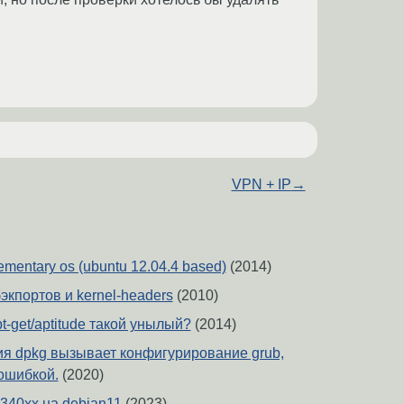
VPN + IP
→
ementary os (ubuntu 12.04.4 based)
(2014)
бэкпортов и kernel-headers
(2010)
-get/aptitude такой унылый?
(2014)
я dpkg вызывает конфигурирование grub,
ошибкой.
(2020)
-340xx на debian11
(2023)