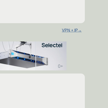
VPN + IP
→