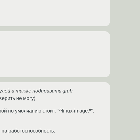
улей а также подправить grub
верить не могу)
й по умолчанию стоит: "^linux-image.*".
о на работоспособность.