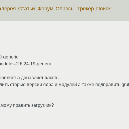
алерея
Статьи
Форум
Опросы
Трекер
Поиск
9-generic
-modules-2.6.24-19-generic
бновляет а добавляет пакеты.
лить старые версии ядра и модулей а также подправить gru
амому править загрузчик?