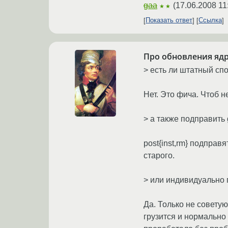
gaa
(
17.06.2008 11
★★
Показать ответ
Ссылка
Про обновления ядр
> есть ли штатный сп
Нет. Это фича. Чтоб н
> а также подправить 
post{inst,rm} подправя
старого.
> или индивидуально 
Да. Только не советую
грузится и нормально 