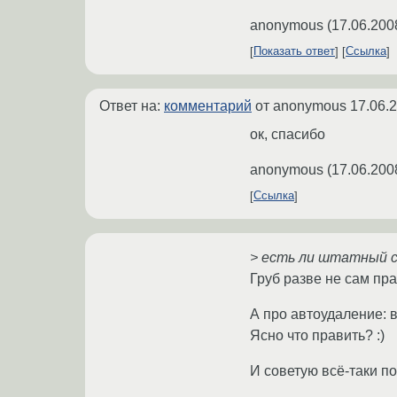
anonymous
(
17.06.200
Показать ответ
Ссылка
Ответ на:
комментарий
от anonymous
17.06.
ок, спасибо
anonymous
(
17.06.200
Ссылка
> есть ли штатный с
Груб разве не сам пра
А про автоудаление: в
Ясно что править? :)
И советую всё-таки п