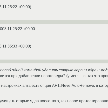
8 11:25:22 +00:00
)
2008 11:25:22 +00:00
8 11:35:33 +00:00
)
пособ одной командой удалить старые версии ядра и мод
вится при добавлении нового ядра? (у меня lilo, так что про
 настройках апта есть опция APT::NeverAutoRemove, в которо
одчищать старые ядра после того, как новое протестирован