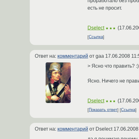
проработало без пробл
есть не просит.
Dselect
(
17.06.20
★★★
Ссылка
Ответ на:
комментарий
от gaa
17.06.2008 11:
> Ясно что править? :)
Ясно. Ничего не прави
Dselect
(
17.06.20
★★★
Показать ответ
Ссылка
Ответ на:
комментарий
от Dselect
17.06.2008
да я понимаю почему 