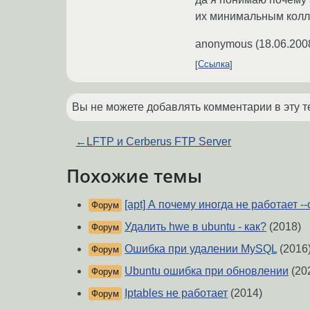
их минимальным колл
anonymous
(
18.06.200
Ссылка
Вы не можете добавлять комментарии в эту т
←
LFTP и Cerberus FTP Server
Похожие темы
[apt] А почему иногда не работает --
Форум
Удалить hwe в ubuntu - как?
(2018)
Форум
Ошибка при удалении MySQL
(2016
Форум
Ubuntu ошибка при обновлении
(20
Форум
Iptables не работает
(2014)
Форум