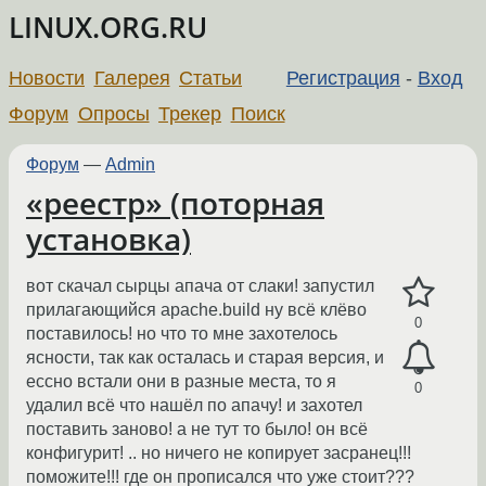
LINUX.ORG.RU
Новости
Галерея
Статьи
Регистрация
-
Вход
Форум
Опросы
Трекер
Поиск
Форум
—
Admin
«реестр» (поторная
установка)
вот скачал сырцы апача от слаки! запустил
прилагающийся apache.build ну всё клёво
0
поставилось! но что то мне захотелось
ясности, так как осталась и старая версия, и
ессно встали они в разные места, то я
0
удалил всё что нашёл по апачу! и захотел
поставить заново! а не тут то было! он всё
конфигурит! .. но ничего не копирует засранец!!!
поможите!!! где он прописался что уже стоит???