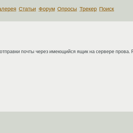
алерея
Статьи
Форум
Опросы
Трекер
Поиск
 отправки почты через имеющийся ящик на сервере прова. R