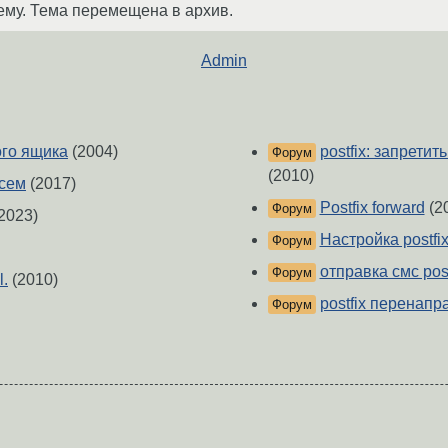
ему. Тема перемещена в архив.
Admin
ого ящика
(2004)
postfix: запрети
Форум
(2010)
исем
(2017)
Postfix forward
(2
Форум
2023)
Настройка postf
Форум
отправка смс post
Форум
l.
(2010)
postfix перенап
Форум