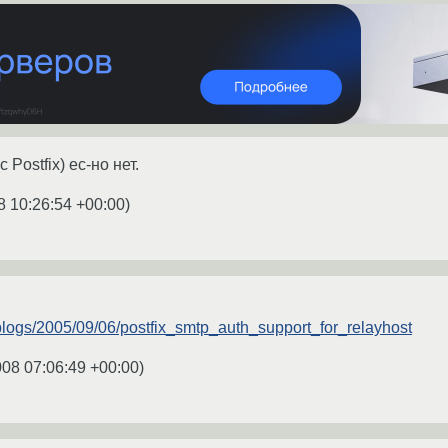
Postfix) ес-но нет.
8 10:26:54 +00:00
)
/blogs/2005/09/06/postfix_smtp_auth_support_for_relayhost
008 07:06:49 +00:00
)