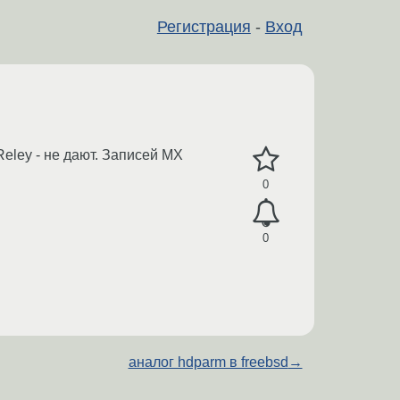
Регистрация
-
Вход
eley - не дают. Записей MX
0
0
аналог hdparm в freebsd
→