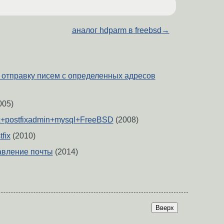
аналог hdparm в freebsd
→
ть отправку писем с определенных адресов
005)
ix+postfixadmin+mysql+FreeBSD
(2008)
fix
(2010)
равление почты
(2014)
Вверх