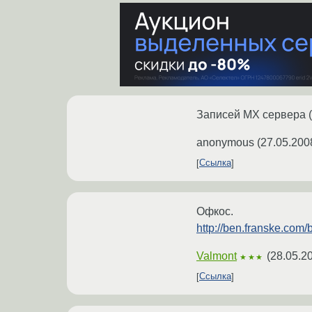
Записей MX сервера (c 
anonymous
(
27.05.200
Ссылка
Офкос.
http://ben.franske.com
Valmont
(
28.05.2
★★★
Ссылка