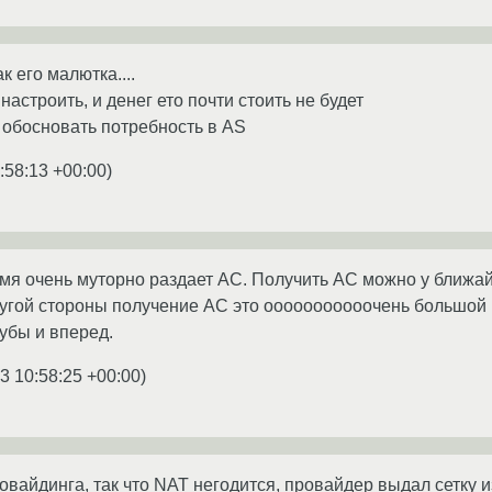
к его малютка....
настроить, и денег ето почти стоить не будет
e обосновать потребность в AS
:58:13 +00:00
)
я очень муторно раздает АС. Получить АС можно у ближайш
ругой стороны получение АС это ооооооооооочень большой 
зубы и вперед.
3 10:58:25 +00:00
)
вайдинга, так что NAT негодится, провайдер выдал сетку из