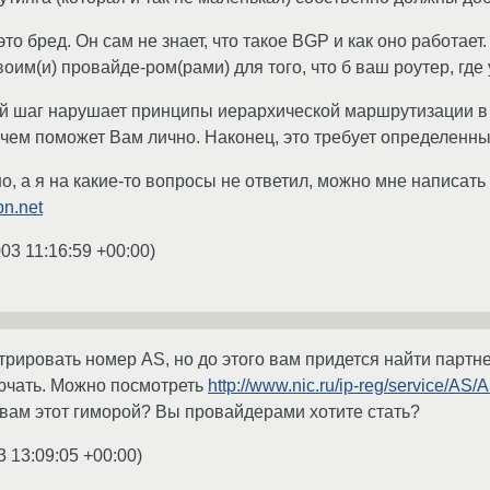
 - это бред. Он сам не знает, что такое BGP и как оно работае
оим(и) провайде-ром(рами) для того, что б ваш роутер, где
ой шаг нарушает принципы иерархической маршрутизации в 
чем поможет Вам лично. Наконец, это требует определенн
о, а я на какие-то вопросы не ответил, можно мне написать 
pn.net
03 11:16:59 +00:00
)
трировать номер AS, но до этого вам придется найти партн
ючать. Можно посмотреть
http://www.nic.ru/ip-reg/service/AS/
м вам этот гиморой? Вы провайдерами хотите стать?
3 13:09:05 +00:00
)