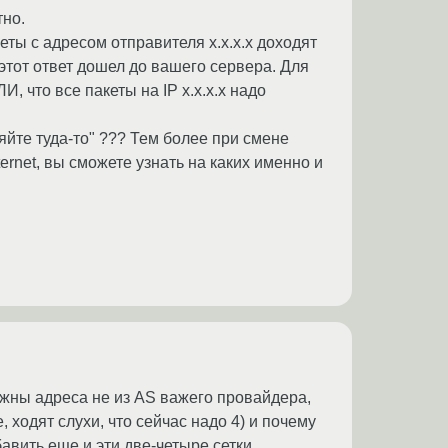
тно.
кеты с адресом отправителя x.x.x.x доходят
 этот ответ дошел до вашего сервера. Для
 что все пакеты на IP x.x.x.x надо
вляйте туда-то" ??? Тем более при смене
rnet, вы сможете узнать на каких именно и
нужны адреса не из AS важего провайдера,
 ходят слухи, что сейчас надо 4) и почему
авить еще и эти две-четыре сетки.