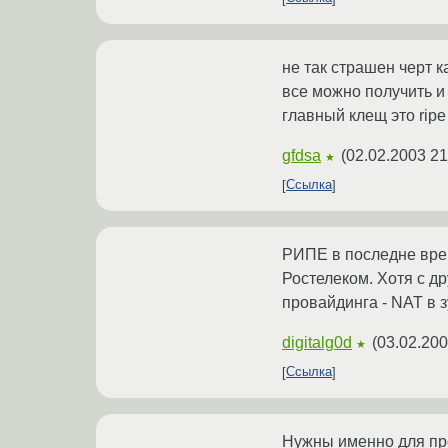
не так страшен черт ка
все можно получить и 
главный клещ это rip
gfdsa
(
02.02.2003 21
★
Ссылка
РИПЕ в последне врем
Ростелеком. Хотя с д
провайдинга - NAT в 
digitalg0d
(
03.02.200
★
Ссылка
Нужны именно для про