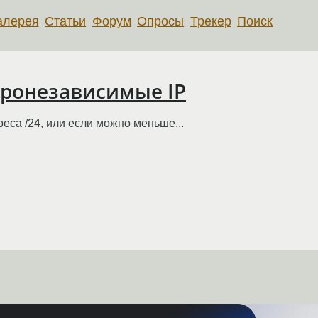
алерея
Статьи
Форум
Опросы
Трекер
Поиск
еронезависимые IP
еса /24, или если можно меньше...