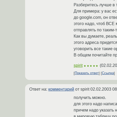
Разберитесь лучше в т
Для примера: у вас ес
до google.com, он отв
этого надо, чтоб ВСЕ
отправлять по таким-
Как вы думаете, реальн
этого адреса придетс
уговорить все такие о
В общем почитайте про
spirit
(
02.02.2
★★★★★
Показать ответ
Ссылка
Ответ на:
комментарий
от spirit
02.02.2003 08
получить можно.
для этого надо напис
причем надо указать н
в мировую таблицу ро