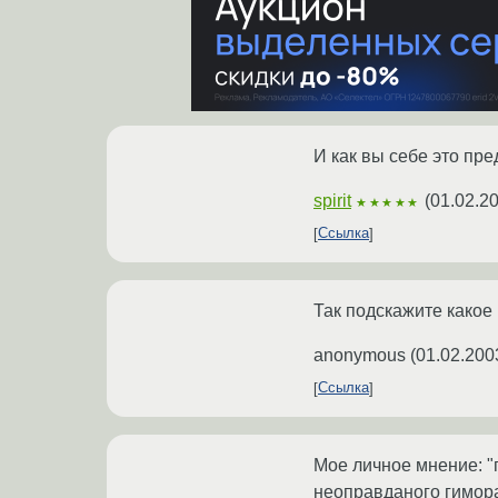
И как вы себе это пре
spirit
(
01.02.2
★★★★★
Ссылка
Так подскажите какое
anonymous
(
01.02.200
Ссылка
Мое личное мнение: "
неоправданого гимора