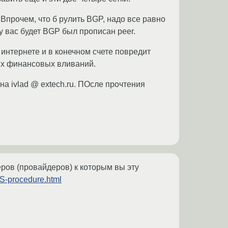
т. Впрочем, что б рулить BGP, надо все равно
 у вас будет BGP был прописан peer.
интернете и в конечном счете повредит
ых финансовых вливаний.
на ivlad @ extech.ru. ПОсле прочтения
еров (провайдеров) к которым вы эту
AS-procedure.html