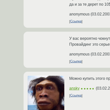
да и за те дерет по 10$
anonymous
(
03.02.200
Ссылка
У вас вероятно чокну
Провайдинг это серьез
anonymous
(
03.02.200
Ссылка
Можно купить этого п
ansky
(
03.02.
★★★★★
Ссылка