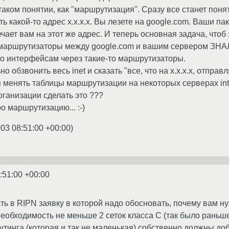
аком понятии, как "маршрутизация". Сразу все станет поня
ть какой-то адрес x.x.x.x. Вы лезете на google.com. Ваши па
ечает вам на этот же адрес. И теперь основная задача, чтоб
 маршрутизаторы между google.com и вашим сервером ЗНАЛИ,
то интерфейсам через такие-то маршрутизаторы.
о обзвонить весь inet и сказать "все, что на x.x.x.x, отпра
я менять таблицы маршрутизации на некоторых серверах inte
рганизации сделать это ???
 маршрутизацию... :-)
003 08:51:00 +00:00
)
:51:00 +00:00
ать в RIPN заявку в которой надо обосновать, почему вам 
еобходимость не меньше 2 сеток класса C (так было раньше,
утинга (которая и так не маленькая) собственно должны доб