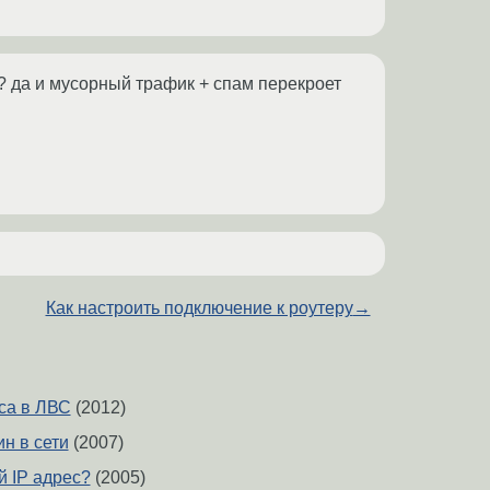
о? да и мусорный трафик + спам перекроет
Как настроить подключение к роутеру
→
еса в ЛВС
(2012)
н в сети
(2007)
й IP адрес?
(2005)