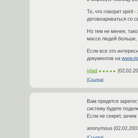
То, что говорит spirit
договоариваться со св
Но тем не менее, так
массе людей больше, 
Если все это интересн
документов на
www.ri
ivlad
(
02.02.20
★★★★★
Ссылка
Вам придется зарегес
систему будете подкл
Если не секрет, заче
anonymous
(
02.02.200
Ссылка