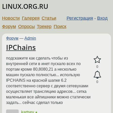
LINUX.ORG.RU
Новости
Галерея
Статьи
Регистрация
-
Вход
Форум
Опросы
Трекер
Поиск
Форум
—
Admin
IPChains
подскажите как сделать чтобы из
внутренней сети в инет пускало всех по
0
портам кроме 80,8080,21 а несколько
машин пускало полностью... использую
IPCHAINS на красной шапке 6.2
0
соответственно сервер с двумя сетевухами
осуществляет трансляцию адресов... сетка
маленькая все айпишники можно статически
задать... сейчас сделал только
kartsev
★