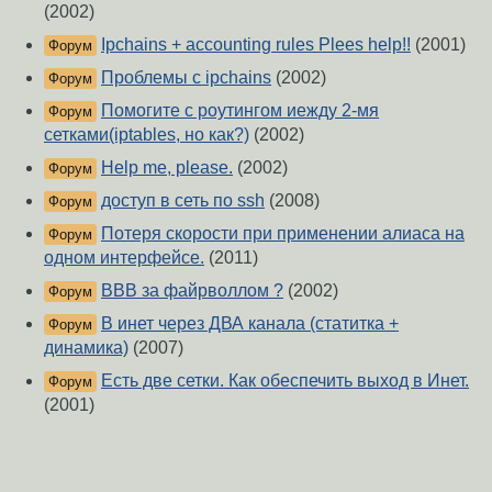
(2002)
Ipchains + accounting rules Plees help!!
(2001)
Форум
Проблемы с ipchains
(2002)
Форум
Помогите с роутингом иежду 2-мя
Форум
сетками(iptables, но как?)
(2002)
Help me, please.
(2002)
Форум
доступ в сеть по ssh
(2008)
Форум
Потеря скорости при применении алиаса на
Форум
одном интерфейсе.
(2011)
ВВВ за файрволлом ?
(2002)
Форум
В инет через ДВА канала (статитка +
Форум
динамика)
(2007)
Есть две сетки. Как обеспечить выход в Инет.
Форум
(2001)