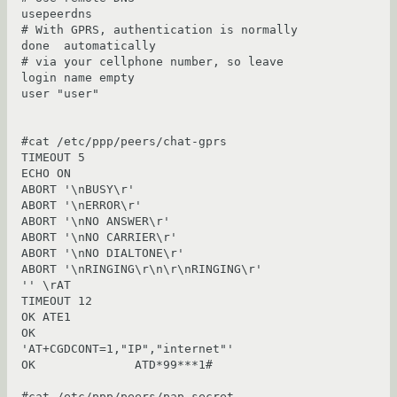
usepeerdns

# With GPRS, authentication is normally 
done  automatically

# via your cellphone number, so leave 
login name empty

user "user"

#cat /etc/ppp/peers/chat-gprs

TIMEOUT 5

ECHO ON

ABORT '\nBUSY\r'

ABORT '\nERROR\r'

ABORT '\nNO ANSWER\r'

ABORT '\nNO CARRIER\r'

ABORT '\nNO DIALTONE\r'

ABORT '\nRINGING\r\n\r\nRINGING\r'

'' \rAT

TIMEOUT 12

OK ATE1

OK              
'AT+CGDCONT=1,"IP","internet"' 

OK              ATD*99***1#

#cat /etc/ppp/peers/pap-secret
