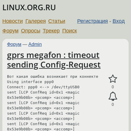
LINUX.ORG.RU
Новости
Галерея
Статьи
Регистрация
-
Вход
Форум
Опросы
Трекер
Поиск
Форум
—
Admin
gprs megafon : timeout
sending Config-Request
Вот какая ошибка возникает при коннекте

Using interface ppp0

Connect: ppp0 <--> /dev/ttyUSB0

0
sent [LCP ConfReq id=0x1 <magic 
0x53e9b08b> <pcomp> <accomp>]

sent [LCP ConfReq id=0x1 <magic 
0
0x53e9b08b> <pcomp> <accomp>]

sent [LCP ConfReq id=0x1 <magic 
0x53e9b08b> <pcomp> <accomp>]

sent [LCP ConfReq id=0x1 <magic 
0x53e9b08b> <pcomp> <accomp>]
