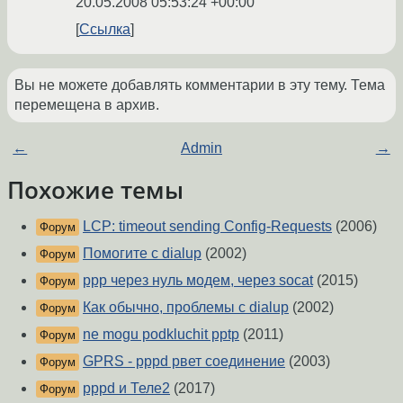
20.05.2008 05:53:24 +00:00
Ссылка
Вы не можете добавлять комментарии в эту тему. Тема
перемещена в архив.
←
Admin
→
Похожие темы
LCP: timeout sending Config-Requests
(2006)
Форум
Помогите с dialup
(2002)
Форум
ppp через нуль модем, через socat
(2015)
Форум
Как обычно, проблемы с dialup
(2002)
Форум
ne mogu podkluchit pptp
(2011)
Форум
GPRS - pppd рвет соединение
(2003)
Форум
pppd и Теле2
(2017)
Форум