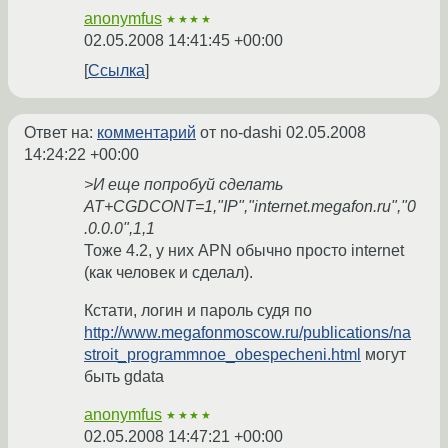
anonymfus
★★★★
02.05.2008 14:41:45 +00:00
Ссылка
Ответ на:
комментарий
от no-dashi
02.05.2008
14:24:22 +00:00
>И еще попробуй сделать
AT+CGDCONT=1,"IP","internet.megafon.ru","0
.0.0.0",1,1
Тоже 4.2, у них APN обычно просто internet
(как человек и сделал).
Кстати, логин и пароль судя по
http://www.megafonmoscow.ru/publications/na
stroit_programmnoe_obespecheni.html
могут
быть gdata
anonymfus
★★★★
02.05.2008 14:47:21 +00:00