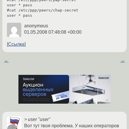
user * pass

#cat /etc/ppp/peers/chap-secret

user * pass
anonymous
01.05.2008 07:48:08 +00:00
Ссылка
←
→
> user "user"
Вот тут твоя проблема. У наших операторов