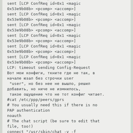
sent [LCP ConfReq id=0x1 <magic 
0x53e9b08b> <pcomp> <accomp>]

sent [LCP ConfReq id=0x1 <magic 
0x53e9b08b> <pcomp> <accomp>]

sent [LCP ConfReq id=0x1 <magic 
0x53e9b08b> <pcomp> <accomp>]

sent [LCP ConfReq id=0x1 <magic 
0x53e9b08b> <pcomp> <accomp>]

sent [LCP ConfReq id=0x1 <magic 
0x53e9b08b> <pcomp> <accomp>]

sent [LCP ConfReq id=0x1 <magic 
0x53e9b08b> <pcomp> <accomp>]

LCP: timeout sending Config-Request

Вот мои конфиги, ткните где не так, в 
начале юзал без строчки user

 "user", но без нее не вышло, решил 
добавить, но ниче не измнилось,

 такое ощущение что не тот конфиг читает.

#cat /etc/ppp/peers/gprs

# You usually need this if there is no 
PAP authentication

noauth

# The chat script (be sure to edit that 
file, too!)

connect "/usr/sbin/chat -v -f 