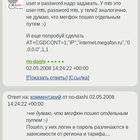
user и password надо задавать. У mts это
user mts, password mts, у теле2 аналогично,
не думаю, что мегфон пошел отдельным
путем :-)
И еще попробуй сделать
AT+CGDCONT=1,"IP","internet.megafon.ru","0
.0.0.0",1,1
no-dashi
★★★★★
02.05.2008 14:24:22 +00:00
Показать ответы
Ссылка
Ответ на:
комментарий
от no-dashi
02.05.2008
14:24:22 +00:00
>не думаю, что мегфон пошел отдельным
путем :-)
Пошёл, у них логин и пароль различаются в
зависимости от региона и тарифа....