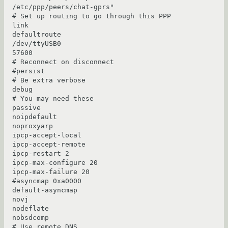
/etc/ppp/peers/chat-gprs"

# Set up routing to go through this PPP 
link

defaultroute

/dev/ttyUSB0

57600

# Reconnect on disconnect

#persist

# Be extra verbose

debug

# You may need these

passive

noipdefault

noproxyarp

ipcp-accept-local

ipcp-accept-remote

ipcp-restart 2

ipcp-max-configure 20

ipcp-max-failure 20

#asyncmap 0xa0000

default-asyncmap

novj

nodeflate

nobsdcomp

# Use remote DNS
