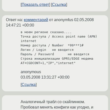
Показать ответ
Ссылка
Ответ на:
комментарий
от anonymfus
02.05.2008
14:47:21 +00:00
в моем регионе сказано....

Точка доступа / Access point name (APN)	
internet

Номер доступа / Number	*99***1#

Логин / Login	не вводится

Пароль / Password	не вводится

Cтрока инициализации GPRS/EDGE модема	
AT+CGDCONT=1,"IP","internet"
anonymous
03.05.2008 13:31:27 +00:00
Ссылка
Аналогичный трабл со скайлинком.
Пробовал менять конфиги как угодно, и