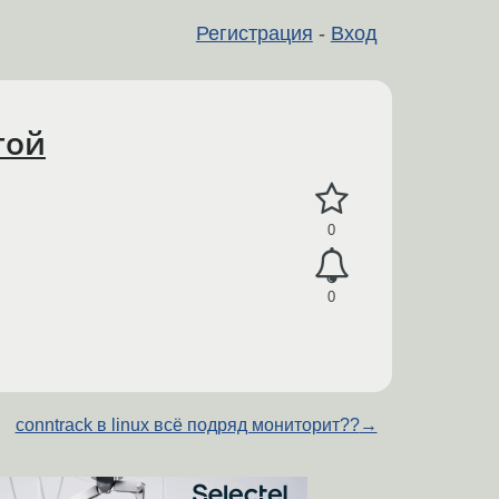
Регистрация
-
Вход
гой
0
0
conntrack в linux всё подряд мониторит??
→