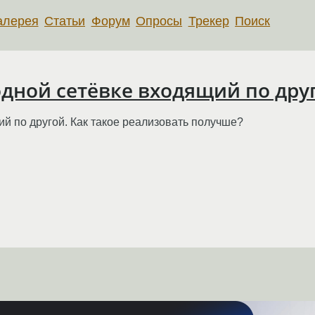
алерея
Статьи
Форум
Опросы
Трекер
Поиск
дной сетёвке входящий по дру
й по другой. Как такое реализовать получше?