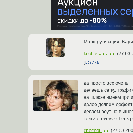
Маршрутизация. Вариа
kilolife
(
27.03.
★★★★★
Ссылка
да просто все очень.
делаешь сетку, трафик
на шлюзе имеем три и
далее делпем дефолт
делаем роут на вышео
только reverse check 
chocholl
(
27.03.200
★★