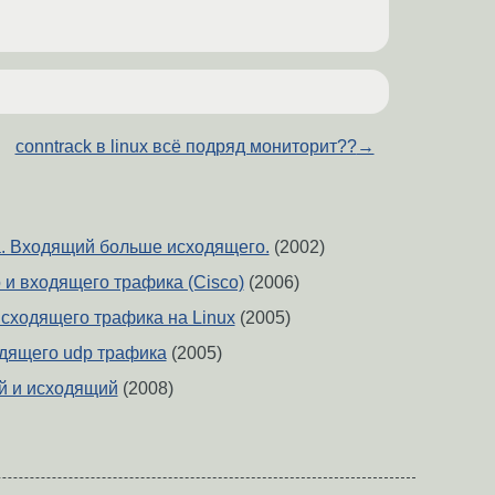
conntrack в linux всё подряд мониторит??
→
. Входящий больше исходящего.
(2002)
 и входящего трафика (Cisco)
(2006)
исходящего трафика на Linux
(2005)
дящего udp трафика
(2005)
й и исходящий
(2008)