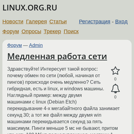
LINUX.ORG.RU
Новости
Галерея
Статьи
Регистрация
-
Вход
Форум
Опросы
Трекер
Поиск
Форум
—
Admin
Медленная работа сети
Здравствуйте! Интересует такой вопрос:
почему обмен по сети (любой, начиная от
0
пингов) происходи очень медленно? Сеть
гибридная, есть и linux, и windows машины.
Наглядный пример: между двумя
0
машинами с linux (Debian Etch)
перекидывание 4-х мегабайтного файла занимает
секунд 30; а тот же файл между двумя win
машинами перекидывается секунд за пять
максимум. Пинги меньше 5 мс не бывают, притом