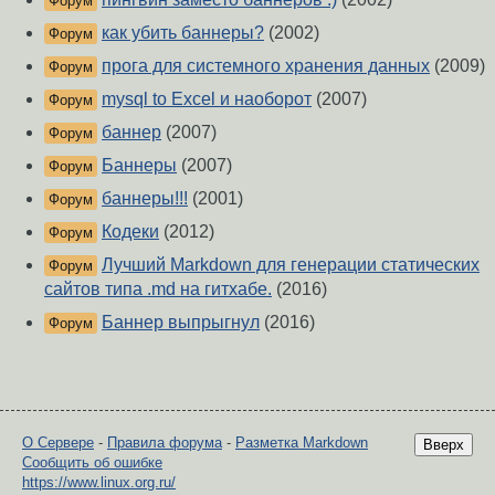
Форум
как убить баннеры?
(2002)
Форум
прога для системного хранения данных
(2009)
Форум
mysql to Excel и наоборот
(2007)
Форум
баннер
(2007)
Форум
Баннеры
(2007)
Форум
баннеры!!!
(2001)
Форум
Кодеки
(2012)
Форум
Лучший Markdown для генерации статических
Форум
сайтов типа .md на гитхабе.
(2016)
Баннер выпрыгнул
(2016)
Форум
О Сервере
-
Правила форума
-
Разметка Markdown
Вверх
Сообщить об ошибке
https://www.linux.org.ru/