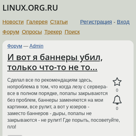
LINUX.ORG.RU
Новости
Галерея
Статьи
Регистрация
-
Вход
Форум
Опросы
Трекер
Поиск
Форум
—
Admin
И вот я баннеры убил,
только что-то не то...
Сделал все по рекомендациям здесь,
нопроблема в том, что когда лезу с сервера-
0
все в полном порядке, попапы закрываются
без проблем, баннеры заменяются на мои
картинки, все рулит, а вот у юзеров -
0
заместо баннеров - дыры, попапы не
закрываются - не рулит! Где порыть, посоветуйте,
плз!